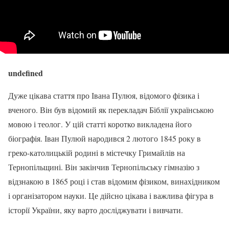
undefined
Дуже цікава стаття про Івана Пулюя, відомого фізика і
вченого. Він був відомий як перекладач Біблії українською
мовою і теолог. У цій статті коротко викладена його
біографія. Іван Пулюй народився 2 лютого 1845 року в
греко-католицькій родині в містечку Гримайлів на
Тернопільщині. Він закінчив Тернопільську гімназію з
відзнакою в 1865 році і став відомим фізиком, винахідником
і організатором науки. Це дійсно цікава і важлива фігура в
історії України, яку варто досліджувати і вивчати.