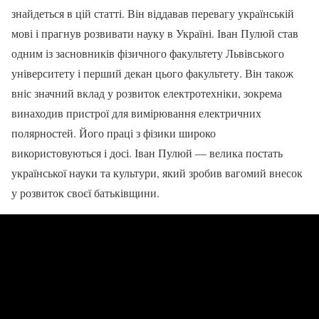
знайдеться в цій статті. Він віддавав перевагу українській
мові і прагнув розвивати науку в Україні. Іван Пулюй став
одним із засновників фізичного факультету Львівського
університету і перший декан цього факультету. Він також
вніс значний вклад у розвиток електротехніки, зокрема
винаходив пристрої для вимірювання електричних
полярностей. Його праці з фізики широко
використовуються і досі. Іван Пулюй — велика постать
української науки та культури, який зробив вагомий внесок
у розвиток своєї батьківщини.