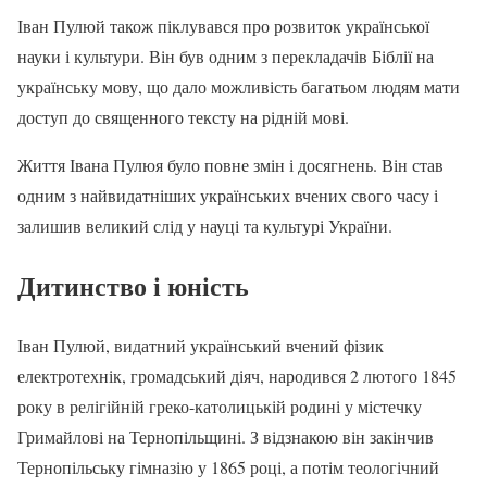
Іван Пулюй також піклувався про розвиток української
науки і культури. Він був одним з перекладачів Біблії на
українську мову, що дало можливість багатьом людям мати
доступ до священного тексту на рідній мові.
Життя Івана Пулюя було повне змін і досягнень. Він став
одним з найвидатніших українських вчених свого часу і
залишив великий слід у науці та культурі України.
Дитинство і юність
Іван Пулюй, видатний український вчений фізик
електротехнік, громадський діяч, народився 2 лютого 1845
року в релігійній греко-католицькій родині у містечку
Гримайлові на Тернопільщині. З відзнакою він закінчив
Тернопільську гімназію у 1865 році, а потім теологічний