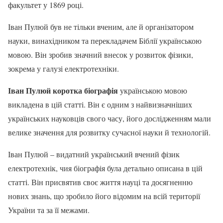
факультет у 1869 році.
Іван Пулюй був не тільки вченим, але й організатором
науки, винахідником та перекладачем Біблії українською
мовою. Він зробив значний внесок у розвиток фізики,
зокрема у галузі електротехніки.
Іван Пулюй коротка біографія
українською мовою
викладена в цій статті. Він є одним з найвизначніших
українських науковців свого часу, його дослідженням мали
велике значення для розвитку сучасної науки й технологій.
Іван Пулюй – видатний український вчений фізик
електротехнік, чия біографія була детально описана в цій
статті. Він присвятив своє життя науці та досягненню
нових знань, що зробило його відомим на всій території
України та за її межами.