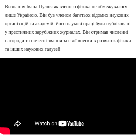
Визнання Івана Пулюя як вченого фізика не обмежувалося
лише Україною. Він був членом багатьох відомих наукових
організацій та академій, його наукові праці були публіковані
у престижних зарубіжних журналах. Він отримав численні
нагороди та почесні звання за свої внески в розвиток фізики
та інших наукових галузей.