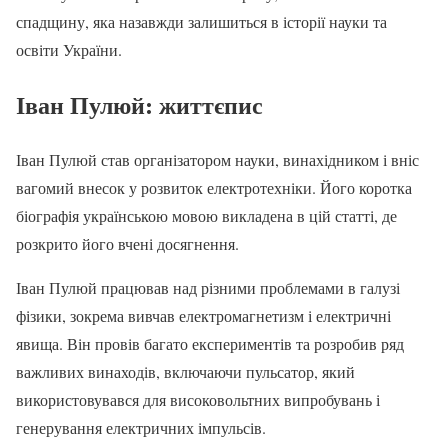
спадщину, яка назавжди залишиться в історії науки та
освіти України.
Іван Пулюй: життєпис
Іван Пулюй став організатором науки, винахідником і вніс
вагомий внесок у розвиток електротехніки. Його коротка
біографія українською мовою викладена в цій статті, де
розкрито його вчені досягнення.
Іван Пулюй працював над різними проблемами в галузі
фізики, зокрема вивчав електромагнетизм і електричні
явища. Він провів багато експериментів та розробив ряд
важливих винаходів, включаючи пульсатор, який
використовувався для високовольтних випробувань і
генерування електричних імпульсів.