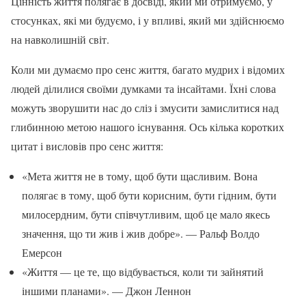
Цінність життя полягає в досвіді, який ми отримуємо, у
стосунках, які ми будуємо, і у впливі, який ми здійснюємо
на навколишній світ.
Коли ми думаємо про сенс життя, багато мудрих і відомих
людей ділилися своїми думками та інсайтами. Їхні слова
можуть зворушити нас до сліз і змусити замислитися над
глибинною метою нашого існування. Ось кілька коротких
цитат і висловів про сенс життя:
«Мета життя не в тому, щоб бути щасливим. Вона
полягає в тому, щоб бути корисним, бути гідним, бути
милосердним, бути співчутливим, щоб це мало якесь
значення, що ти жив і жив добре». — Ральф Волдо
Емерсон
«Життя — це те, що відбувається, коли ти зайнятий
іншими планами». — Джон Леннон