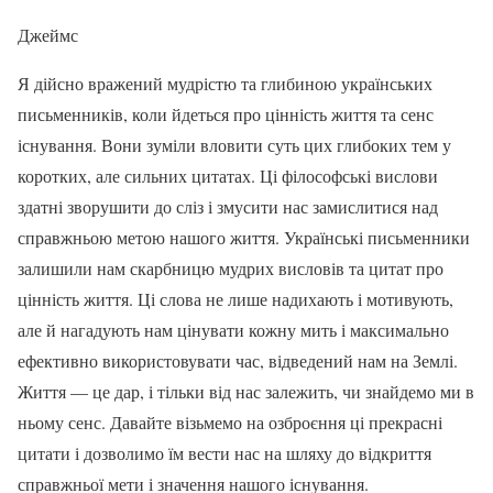
Джеймс
Я дійсно вражений мудрістю та глибиною українських
письменників, коли йдеться про цінність життя та сенс
існування. Вони зуміли вловити суть цих глибоких тем у
коротких, але сильних цитатах. Ці філософські вислови
здатні зворушити до сліз і змусити нас замислитися над
справжньою метою нашого життя. Українські письменники
залишили нам скарбницю мудрих висловів та цитат про
цінність життя. Ці слова не лише надихають і мотивують,
але й нагадують нам цінувати кожну мить і максимально
ефективно використовувати час, відведений нам на Землі.
Життя — це дар, і тільки від нас залежить, чи знайдемо ми в
ньому сенс. Давайте візьмемо на озброєння ці прекрасні
цитати і дозволимо їм вести нас на шляху до відкриття
справжньої мети і значення нашого існування.