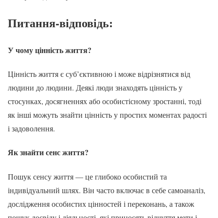
Питання-відповідь:
У чому цінність життя?
Цінність життя є суб’єктивною і може відрізнятися від
людини до людини. Деякі люди знаходять цінність у
стосунках, досягненнях або особистісному зростанні, тоді
як інші можуть знайти цінність у простих моментах радості
і задоволення.
Як знайти сенс життя?
Пошук сенсу життя — це глибоко особистий та
індивідуальний шлях. Він часто включає в себе самоаналіз,
дослідження особистих цінностей і переконань, а також
пошук досвіду і діяльності, які приносять відчуття мети і