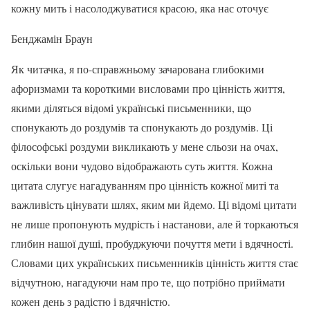
кожну мить і насолоджуватися красою, яка нас оточує
Бенджамін Браун
Як читачка, я по-справжньому зачарована глибокими
афоризмами та короткими висловами про цінність життя,
якими діляться відомі українські письменники, що
спонукають до роздумів та спонукають до роздумів. Ці
філософські роздуми викликають у мене сльози на очах,
оскільки вони чудово відображають суть життя. Кожна
цитата слугує нагадуванням про цінність кожної миті та
важливість цінувати шлях, яким ми йдемо. Ці відомі цитати
не лише пропонують мудрість і настанови, але й торкаються
глибин нашої душі, пробуджуючи почуття мети і вдячності.
Словами цих українських письменників цінність життя стає
відчутною, нагадуючи нам про те, що потрібно приймати
кожен день з радістю і вдячністю.