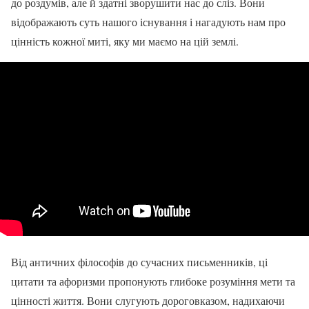
до роздумів, але й здатні зворушити нас до сліз. Вони
відображають суть нашого існування і нагадують нам про
цінність кожної миті, яку ми маємо на цій землі.
Від античних філософів до сучасних письменників, ці
цитати та афоризми пропонують глибоке розуміння мети та
цінності життя. Вони слугують дороговказом, надихаючи