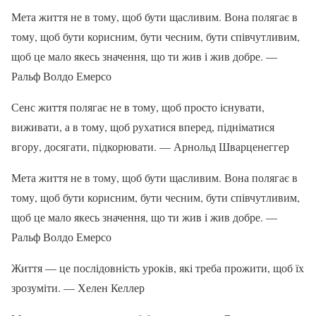
Мета життя не в тому, щоб бути щасливим. Вона полягає в
тому, щоб бути корисним, бути чесним, бути співчутливим,
щоб це мало якесь значення, що ти жив і жив добре. —
Ральф Волдо Емерсо
Сенс життя полягає не в тому, щоб просто існувати,
виживати, а в тому, щоб рухатися вперед, підніматися
вгору, досягати, підкорювати. — Арнольд Шварценеггер
Мета життя не в тому, щоб бути щасливим. Вона полягає в
тому, щоб бути корисним, бути чесним, бути співчутливим,
щоб це мало якесь значення, що ти жив і жив добре. —
Ральф Волдо Емерсо
Життя — це послідовність уроків, які треба прожити, щоб їх
зрозуміти. — Хелен Келлер