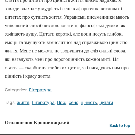
завжди знаходжу мудрість і сенс в афоризмах, висловах і
цитатах про сутність життя. Українські письменники мають
унікальний спосіб висловлювати ці філософські думки, які
зачіпають душу. Цитати короткі, але вони несуть глибокі
емоції та змушують замислитися над справжньою цінністю
життя. Мене не можуть не зворушити до сліз сильні слова,
які нагадують мені про дорогоцінність кожної миті. Ця
стаття — скарбниця глибоких цитат, які нагадують нам про
цінність і красу життя.
Categories:
Література
Tags:
життя
,
Література
,
Про:
,
сенс
,
цінність
,
цитати
Оголошення Кропивницький
Back to top