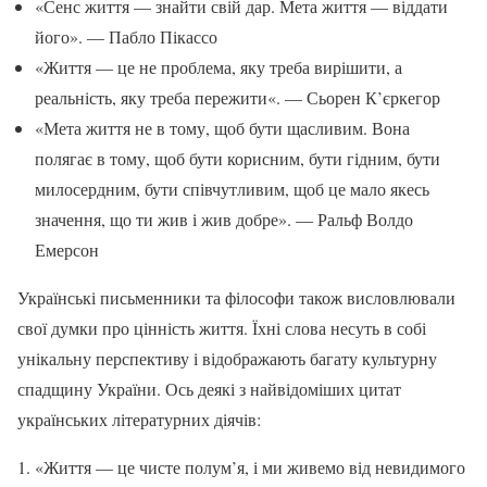
«Сенс життя — знайти свій дар. Мета життя — віддати
його». — Пабло Пікассо
«Життя — це не проблема, яку треба вирішити, а
реальність, яку треба пережити«. — Сьорен К’єркегор
«Мета життя не в тому, щоб бути щасливим. Вона
полягає в тому, щоб бути корисним, бути гідним, бути
милосердним, бути співчутливим, щоб це мало якесь
значення, що ти жив і жив добре». — Ральф Волдо
Емерсон
Українські письменники та філософи також висловлювали
свої думки про цінність життя. Їхні слова несуть в собі
унікальну перспективу і відображають багату культурну
спадщину України. Ось деякі з найвідоміших цитат
українських літературних діячів:
«Життя — це чисте полум’я, і ми живемо від невидимого