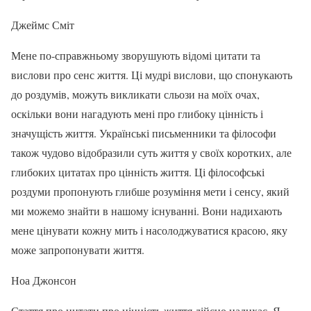
Джеймс Сміт
Мене по-справжньому зворушують відомі цитати та
вислови про сенс життя. Ці мудрі вислови, що спонукають
до роздумів, можуть викликати сльози на моїх очах,
оскільки вони нагадують мені про глибоку цінність і
значущість життя. Українські письменники та філософи
також чудово відобразили суть життя у своїх коротких, але
глибоких цитатах про цінність життя. Ці філософські
роздуми пропонують глибше розуміння мети і сенсу, який
ми можемо знайти в нашому існуванні. Вони надихають
мене цінувати кожну мить і насолоджуватися красою, яку
може запропонувати життя.
Ноа Джонсон
Стаття про цитати про цінність життя дійсно надихає. Я