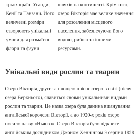
трьох країн: Уганди,
шляхів на континенті. Крім того,
Кенії та Танзанії. Його
озеро Вікторія має велике значення
величезні розміри
для розселення місцевого
створюють унікальні
населення, забезпечуючи його
умови для розмаїття
водою, рибою та іншими
флори та фауни.
ресурсами.
Унікальні види рослин та тварин
Озеро Вікторія, друге за площею прісне озеро в світі (після
озера Верхнього), славиться своїми унікальними видами
рослин та тварин. Це назва озера була данина вшанування
англійської королеви Вікторії, а до 1920-х років озеро
носило назву «Ньянза». Озеро Вікторія було відкрите
англійським дослідником Джоном Хеннінгом 3 серпня 1858