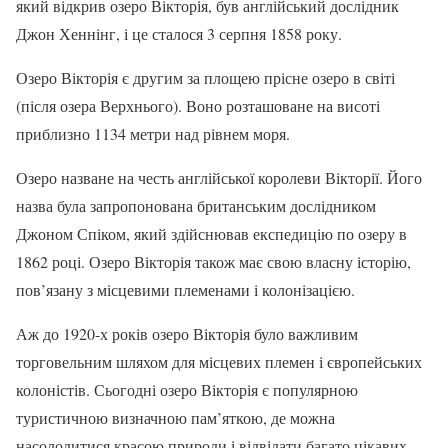
який відкрив озеро Вікторія, був англійський дослідник
Джон Хеннінг, і це сталося 3 серпня 1858 року.
Озеро Вікторія є другим за площею прісне озеро в світі
(після озера Верхнього). Воно розташоване на висоті
приблизно 1134 метри над рівнем моря.
Озеро назване на честь англійської королеви Вікторії. Його
назва була запропонована британським дослідником
Джоном Спіком, який здійснював експедицію по озеру в
1862 році. Озеро Вікторія також має свою власну історію,
пов’язану з місцевими племенами і колонізацією.
Аж до 1920-х років озеро Вікторія було важливим
торговельним шляхом для місцевих племен і європейських
колоністів. Сьогодні озеро Вікторія є популярною
туристичною визначною пам’яткою, де можна
насолодитися красою природи і відвідати багато цікавих