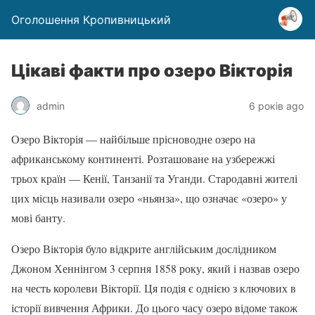
Оголошення Кропивницький
Цікаві факти про озеро Вікторія
admin
6 років ago
Озеро Вікторія — найбільше прісноводне озеро на
африканському континенті. Розташоване на узбережжі
трьох країн — Кенії, Танзанії та Уганди. Стародавні жителі
цих місць називали озеро «ньянза», що означає «озеро» у
мові банту.
Озеро Вікторія було відкрите англійським дослідником
Джоном Хеннінгом 3 серпня 1858 року, який і назвав озеро
на честь королеви Вікторії. Ця подія є однією з ключових в
історії вивчення Африки. До цього часу озеро відоме також