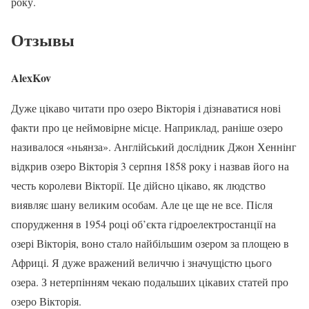
року.
Отзывы
AlexKov
Дуже цікаво читати про озеро Вікторія і дізнаватися нові
факти про це неймовірне місце. Наприклад, раніше озеро
називалося «ньянза». Англійський дослідник Джон Хеннінг
відкрив озеро Вікторія 3 серпня 1858 року і назвав його на
честь королеви Вікторії. Це дійсно цікаво, як людство
виявляє шану великим особам. Але це ще не все. Після
спорудження в 1954 році об’єкта гідроелектростанції на
озері Вікторія, воно стало найбільшим озером за площею в
Африці. Я дуже вражений величчю і значущістю цього
озера. З нетерпінням чекаю подальших цікавих статей про
озеро Вікторія.