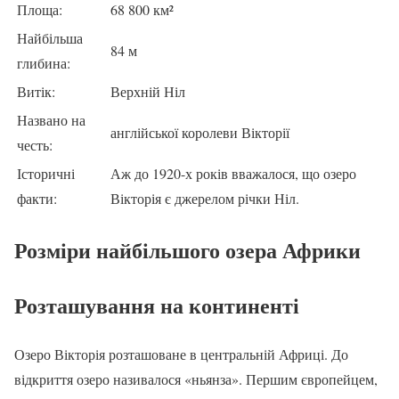
Площа:
68 800 км²
Найбільша
84 м
глибина:
Витік:
Верхній Ніл
Названо на
англійської королеви Вікторії
честь:
Історичні
Аж до 1920-х років вважалося, що озеро
факти:
Вікторія є джерелом річки Ніл.
Розміри найбільшого озера Африки
Розташування на континенті
Озеро Вікторія розташоване в центральній Африці. До
відкриття озеро називалося «ньянза». Першим європейцем,