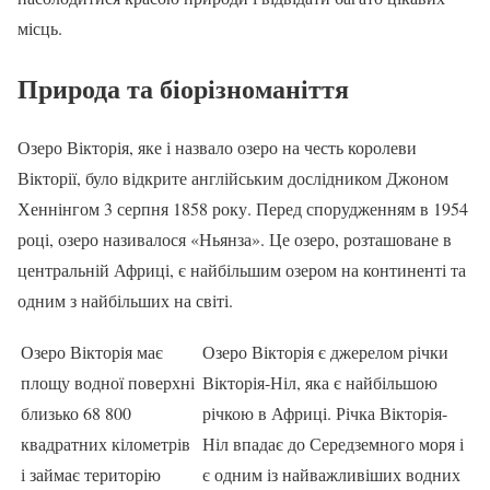
місць.
Природа та біорізноманіття
Озеро Вікторія, яке і назвало озеро на честь королеви
Вікторії, було відкрите англійським дослідником Джоном
Хеннінгом 3 серпня 1858 року. Перед спорудженням в 1954
році, озеро називалося «Ньянза». Це озеро, розташоване в
центральній Африці, є найбільшим озером на континенті та
одним з найбільших на світі.
Озеро Вікторія має
Озеро Вікторія є джерелом річки
площу водної поверхні
Вікторія-Ніл, яка є найбільшою
близько 68 800
річкою в Африці. Річка Вікторія-
квадратних кілометрів
Ніл впадає до Середземного моря і
і займає територію
є одним із найважливіших водних