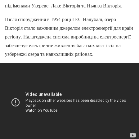
під іменами Укереве, Лаке Вікторія та Ньянза Вікторія.
Після спорудження в 1954 році ГЕС Налубалі, озеро
Вікторія стало важливим джерелом електроенергії для країн
регіону. Налагоджена система виробництва електроенергії
забезпечує електричне живлення багатьох міст і сіл на
узбережжі озера та навколишніх районах.