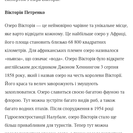
Вікторія Петренко
Озеро Вікторія — це неймовірно чарівне та унікальне місце,
яке варто відвідати кожному. Це найбільше озеро у Африці,
його площа становить близько 68 800 квадратних
кілометрів. Для африканських племен озеро називалося
«ньянза», що означає «вода». Озеро Вікторія було відкрите
англійським дослідником Джоном Хеннингом 3 серпня
1858 року, який і назвав озеро на честь королеви Вікторії.
Його краса та велич заворожують і змушують
захоплюватися. Озеро славиться своєю багатою фауною та
флорою. Тут можна зустріти багато видів риб, а також
багато водних птахів. Після спорудження в 1954 році
Гідроелектростанції Налубале, озеро Вікторія стало ще
більш привабливим для туристів. Тепер тут можна