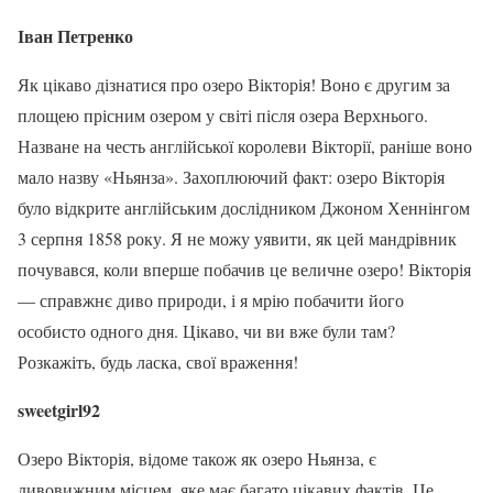
Іван Петренко
Як цікаво дізнатися про озеро Вікторія! Воно є другим за
площею прісним озером у світі після озера Верхнього.
Назване на честь англійської королеви Вікторії, раніше воно
мало назву «Ньянза». Захоплюючий факт: озеро Вікторія
було відкрите англійським дослідником Джоном Хеннінгом
3 серпня 1858 року. Я не можу уявити, як цей мандрівник
почувався, коли вперше побачив це величне озеро! Вікторія
— справжнє диво природи, і я мрію побачити його
особисто одного дня. Цікаво, чи ви вже були там?
Розкажіть, будь ласка, свої враження!
sweetgirl92
Озеро Вікторія, відоме також як озеро Ньянза, є
дивовижним місцем, яке має багато цікавих фактів. Це