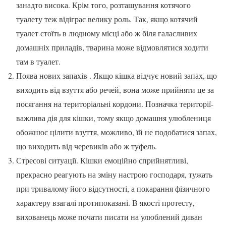
занадто висока. Крім того, розташування котячого
туалету теж відіграє велику роль. Так, якщо котячий
туалет стоїть в людному місці або ж біля галасливих
домашніх приладів, тварина може відмовлятися ходити
там в туалет.
Поява нових запахів . Якщо кішка відчує новий запах, що
виходить від взуття або речей, вона може прийняти це за
посягання на територіальні кордони. Позначка території-
важлива дія для кішки, тому якщо домашня улюблениця
обожнює цілити взуття, можливо, їй не подобатися запах,
що виходить від черевиків або ж туфель.
Стресові ситуації. Кішки емоційно сприйнятливі,
прекрасно реагують на зміну настрою господаря, тужать
при тривалому його відсутності, а покарання фізичного
характеру взагалі протипоказані. В якості протесту,
вихованець може почати писати на улюблений диван