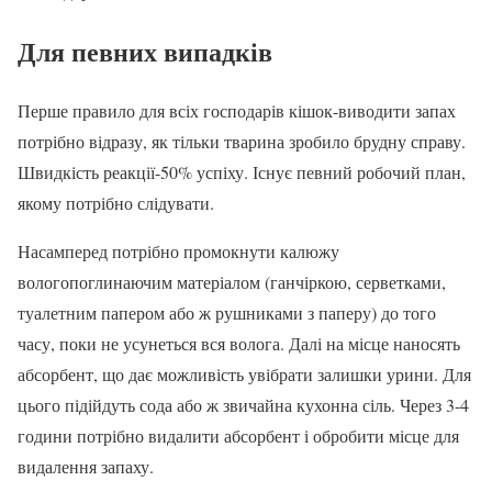
Для певних випадків
Перше правило для всіх господарів кішок-виводити запах
потрібно відразу, як тільки тварина зробило брудну справу.
Швидкість реакції-50% успіху. Існує певний робочий план,
якому потрібно слідувати.
Насамперед потрібно промокнути калюжу
вологопоглинаючим матеріалом (ганчіркою, серветками,
туалетним папером або ж рушниками з паперу) до того
часу, поки не усунеться вся волога. Далі на місце наносять
абсорбент, що дає можливість увібрати залишки урини. Для
цього підійдуть сода або ж звичайна кухонна сіль. Через 3-4
години потрібно видалити абсорбент і обробити місце для
видалення запаху.