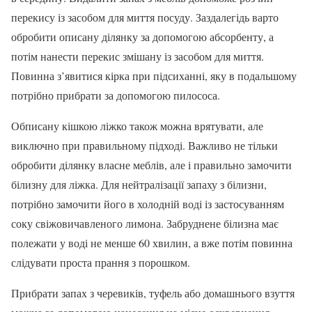
перекису із засобом для миття посуду. Заздалегідь варто
обробити описану ділянку за допомогою абсорбенту, а
потім нанести перекис змішану із засобом для миття.
Повинна з’явитися кірка при підсиханні, яку в подальшому
потрібно прибрати за допомогою пилососа.
Обписану кішкою ліжко також можна врятувати, але
виключно при правильному підході. Важливо не тільки
обробити ділянку власне меблів, але і правильно замочити
білизну для ліжка. Для нейтралізації запаху з білизни,
потрібно замочити його в холодній воді із застосуванням
соку свіжовичавленого лимона. Забруднене білизна має
полежати у воді не менше 60 хвилин, а вже потім повинна
слідувати проста прання з порошком.
Прибрати запах з черевиків, туфель або домашнього взуття