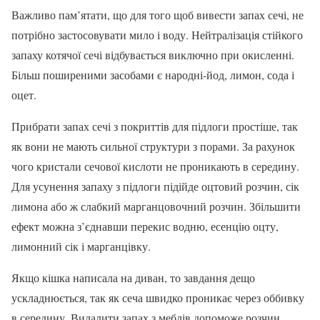
Важливо пам’ятати, що для того щоб вивести запах сечі, не
потрібно застосовувати мило і воду. Нейтралізація стійкого
запаху котячої сечі відбувається виключно при окисленні.
Більш поширеними засобами є народні-йод, лимон, сода і
оцет.
Прибрати запах сечі з покриттів для підлоги простіше, так
як вони не мають сильної структури з порами. За рахунок
чого кристали сечової кислоти не проникають в середину.
Для усунення запаху з підлоги підійде оцтовий розчин, сік
лимона або ж слабкий марганцовочний розчин. Збільшити
ефект можна з’єднавши перекис водню, есенцію оцту,
лимонний сік і марганцівку.
Якщо кішка написала на диван, то завдання дещо
ускладнюється, так як сеча швидко проникає через оббивку
в середину. Видалити запах з меблів допоможе розчин