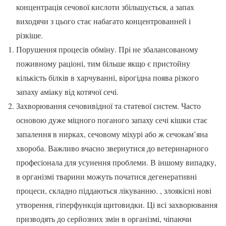
концентрація сечової кислоти збільшується, а запах
виходячи з цього стає набагато концентрованней і
різкіше.
Порушення процесів обміну. Прі не збалансованому
поживному раціоні, тим більше якщо є пристойну
кількість білків в харчуванні, вірогідна поява різкого
запаху аміаку від котячої сечі.
Захворювання сечовивідної та статевої систем. Часто
основою дуже міцного поганого запаху сечі кішки стає
запалення в нирках, сечовому міхурі або ж сечокам’яна
хвороба. Важливо вчасно звернутися до ветеринарного
професіонала для усунення проблеми. В іншому випадку,
в організмі тварини можуть початися дегенеративні
процеси, складно піддаються лікуванню. , злоякісні нові
утворення, гіперфункція щитовидки. Ці всі захворювання
призводять до серйозних змін в організмі, чіпаючи