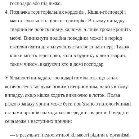
господаря або під ліжко.
Позначка територіальних кордонів . Кішки-господарі і
мають схильність цілити територію. В цьому випадку
тварина не робить повну калюжу, а лише трохи кропить
меблі. Виникнути подібна поведінка може і в період
статевої охоти для залучення статевого партнера. Також
кішки мітять територію, коли в будинку кілька тварин,
таким чином, вказуючи хто в домі господар.
У більшості випадків, господарі помічають, що запах
котячої сечі стає дуже різким і неприємним, навіть в тому
випадку, якщо кішка ходить виключно в лоток. Поява
різкого запаху урини може бути пов’язано з патологічними
станами органів знаходяться всередині тварини. Смердіти
сеча може з наступних причин:
— в результаті недостатньої кількості рідини в організмі,