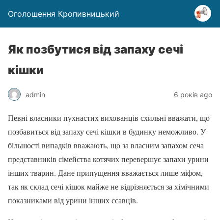
Оголошення Кропивницький
Як позбутися від запаху сечі
кішки
admin
6 років ago
Певні власники пухнастих вихованців схильні вважати, що
позбавиться від запаху сечі кішки в будинку неможливо. У
більшості випадків вважають, що за власним запахом сеча
представників сімейства котячих перевершує запахи урини
інших тварин. Дане припущення вважається лише міфом,
так як склад сечі кішок майже не відрізняється за хімічними
показниками від урини інших ссавців.