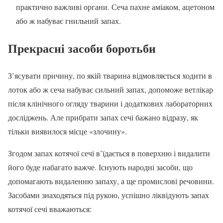
практично важливі органи. Сеча пахне аміаком, ацетоном
або ж набуває гнильний запах.
Прекрасні засоби боротьби
З’ясувати причину, по якій тварина відмовляється ходити в
лоток або ж сеча набуває сильний запах, допоможе ветлікар
після клінічного огляду тварини і додаткових лабораторних
досліджень. Але прибрати запах сечі бажано відразу, як
тільки виявилося місце «злочину».
Згодом запах котячої сечі в’їдається в поверхню і видалити
його буде набагато важче. Існують народні засоби, що
допомагають видаленню запаху, а ще промислові речовини.
Засобами знаходяться під рукою, успішно ліквідують запах
котячої сечі вважаються: