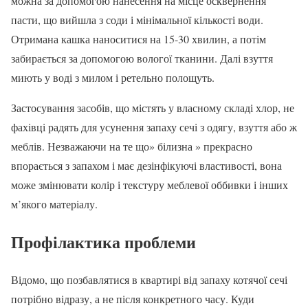
можна за допомогою нанесення на місце осквернення
пасти, що вийшла з соди і мінімальної кількості води.
Отримана кашка наноситися на 15-30 хвилин, а потім
забирається за допомогою вологої тканини. Далі взуття
миють у воді з милом і ретельно полощуть.
Застосування засобів, що містять у власному складі хлор, не
фахівці радять для усунення запаху сечі з одягу, взуття або ж
меблів. Незважаючи на те що» білизна » прекрасно
впорається з запахом і має дезінфікуючі властивості, вона
може змінювати колір і текстуру меблевої оббивки і інших
м’якого матеріалу.
Профілактика проблеми
Відомо, що позбавлятися в квартирі від запаху котячої сечі
потрібно відразу, а не після конкретного часу. Куди