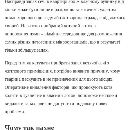
Насправді запах сечі в квартирі або ж власному будинку від
кішки може бути лише в разі, якщо за котячим туалетом
немає хорошого догляду або ж тварина страждає від якихось
хвороб. Невчасно прибраний котячий лоток з
випорожненнями – відмінне середовище для розмноження
самих різних патогенних мікроорганізмів, що в результаті
тільки збільшує запах.
Перед тим як катувати прибрати запах котячої сечі з
житлового приміщення, потрібно виявити причину, чому
тварина паскудить в не призначених для цього місцях.
Оперативне видалення факторів, що провокують кота
ходити в туалет не в власний лоток, допоможе не тільки
видалити запах, але і не допустити подальшу появу
проблеми.
Чому так пахне