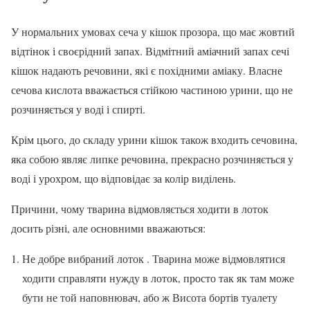
У нормальних умовах сеча у кішок прозора, що має жовтий
відтінок і своєрідний запах. Відмітний аміачний запах сечі
кішок надають речовини, які є похідними аміаку. Власне
сечова кислота вважається стійкою частиною урини, що не
розчиняється у воді і спирті.
Крім цього, до складу урини кішок також входить сечовина,
яка собою являє липке речовина, прекрасно розчиняється у
воді і урохром, що відповідає за колір виділень.
Причини, чому тварина відмовляється ходити в лоток
досить різні, але основними вважаються:
Не добре вибраний лоток . Тварина може відмовлятися
ходити справляти нужду в лоток, просто так як там може
бути не той наповнювач, або ж Висота бортів туалету