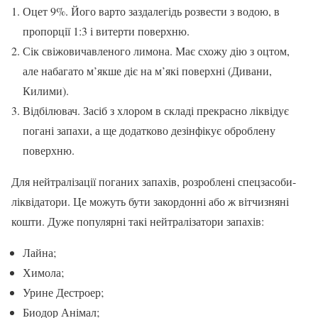
Оцет 9%. Його варто заздалегідь розвести з водою, в
пропорції 1:3 і витерти поверхню.
Сік свіжовичавленого лимона. Має схожу дію з оцтом,
але набагато м’якше діє на м’які поверхні (Дивани,
Килими).
Відбілювач. Засіб з хлором в складі прекрасно ліквідує
погані запахи, а ще додатково дезінфікує оброблену
поверхню.
Для нейтралізації поганих запахів, розроблені спецзасоби-
ліквідатори. Це можуть бути закордонні або ж вітчизняні
кошти. Дуже популярні такі нейтралізатори запахів:
Лайна;
Химола;
Урине Дестроер;
Биодор Анімал;