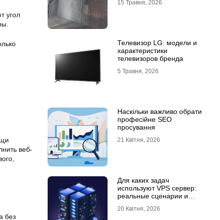
15 Травня, 2026
т угол
ры.
Телевизор LG: модели и
олько
характеристики
телевизоров бренда
5 Травня, 2026
Наскільки важливо обрати
професійне SEO
просування
ощи
21 Квітня, 2026
лнить веб-
вого,
Для каких задач
используют VPS сервер:
реальные сценарии и
практический опыт
20 Квітня, 2026
а без