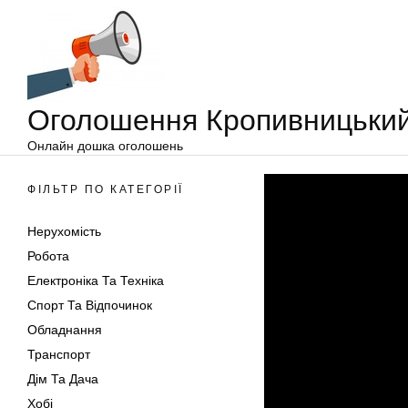
Оголошення
Перейти
Кропивницький
до
вмісту
Оголошення Кропивницьки
Онлайн дошка оголошень
ФІЛЬТР ПО КАТЕГОРІЇ
Нерухомість
Робота
Електроніка Та Техніка
Спорт Та Відпочинок
Обладнання
Транспорт
Дім Та Дача
Хобі