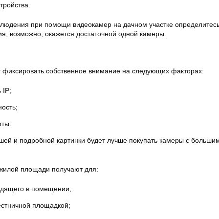
тройства.
блюдения при помощи видеокамер на дачном участке определитесь
я, возможно, окажется достаточной одной камеры.
т фиксировать собственное внимание на следующих факторах:
 IP;
ность;
оты.
ошей и подробной картинки будет лучше покупать камеры с больши
жилой площади получают для:
одящего в помещении;
естничной площадкой;