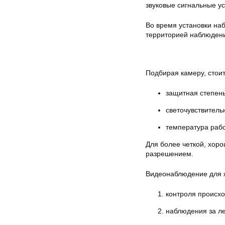
звуковые сигнальные ус
Во время установки на
территорией наблюдени
Подбирая камеру, стои
защитная степень
светочувствитель
температура раб
Для более четкой, хор
разрешением.
Видеонаблюдение для 
контроля происх
наблюдения за л