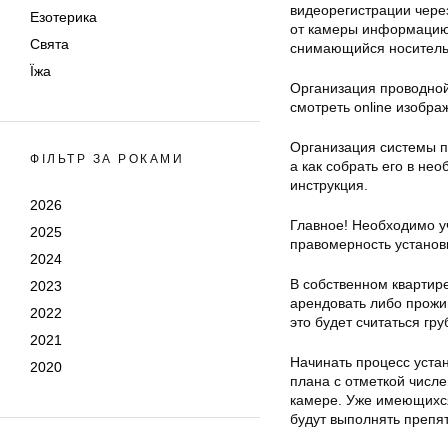
видеорегистрации чере
Езотерика
от камеры информацию,
Свята
снимающийся носитель
Їжа
Организация проводной
смотреть online изобра
Организация системы п
ФІЛЬТР ЗА РОКАМИ
а как собрать его в н
инструкция.
2026
Главное! Необходимо уч
2025
правомерность установ
2024
В собственном квартире
2023
арендовать либо прожи
2022
это будет считаться гр
2021
Начинать процесс уста
2020
плана с отметкой числе
камере. Уже имеющихся 
будут выполнять препят