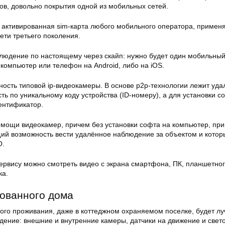
ов, довольно покрытия одной из мобильных сетей.
я активированная sim-карта любого мобильного оператора, приме
ети третьего поколения.
людение по настоящему через скайп: нужно будет один мобильный 
компьютер или телефон на Android, либо на iOS.
ность типовой ip-видеокамеры. В основе p2p-технологии лежит уд
ть по уникальному коду устройства (ID-номеру), а для установки 
ентификатор.
мощи видеокамер, причем без установки софта на компьютер, пр
ий возможность вести удалённое наблюдение за объектом и котор
О.
ервису можно смотреть видео с экрана смартфона, ПК, планшетно
ка.
ованного дома
ного проживания, даже в коттеджном охраняемом поселке, будет л
дение: внешние и внутренние камеры, датчики на движение и свет