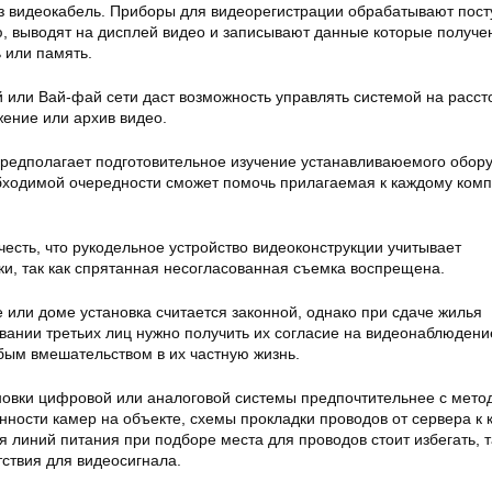
з видеокабель. Приборы для видеорегистрации обрабатывают пос
 выводят на дисплей видео и записывают данные которые получе
 или память.
 или Вай-фай сети даст возможность управлять системой на расст
жение или архив видео.
редполагает подготовительное изучение устанавливаюемого обор
еобходимой очередности сможет помочь прилагаемая к каждому ком
есть, что рукодельное устройство видеоконструкции учитывает
ки, так как спрятанная несогласованная съемка воспрещена.
 или доме установка считается законной, однако при сдаче жилья
вании третьих лиц нужно получить их согласие на видеонаблюдени
убым вмешательством в их частную жизнь.
новки цифровой или аналоговой системы предпочтительнее с мето
нности камер на объекте, схемы прокладки проводов от сервера к 
линий питания при подборе места для проводов стоит избегать, т
ствия для видеосигнала.