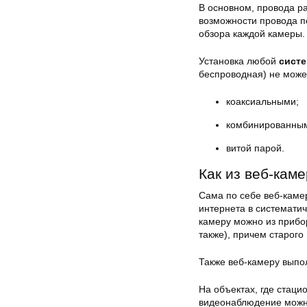
В основном, провода р
возможности провода п
обзора каждой камеры.
Установка любой
сист
беспроводная) не може
коаксиальными;
комбинированным
витой парой.
Как из веб-кам
Сама по себе веб-каме
интернета в системати
камеру можно из прибор
также), причем старого
Также веб-камеру выпо
На объектах, где стаци
видеонаблюдение можно