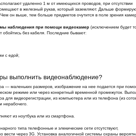
асполагают удаленно 1 м от имеющихся проводов, при отсутствии
омещают в железный рукав, который заземляют. Дальше формирую
 Чем он выше, тем больше предметов очутится в поле зрения каме
емы наблюдения при помощи видеокамер
(исключением будет т
т обойтись без кабеля. Последние бывают:
и с едой;
еры выполнить видеонаблюдение?
ра — маленьких размеров, изображение на нее подается при пом
ческом режиме или через конкретный временной промежуток. Выпо
а для видеорегистрации, из компьютера или из телефона (из сото
 и нерабочего.
лняют из ноутбука или из смартфона.
онарного типа телефонные и элекические сети отсутствуют,
 вести через 3G. Установка аналогичной системы охраны вероятн