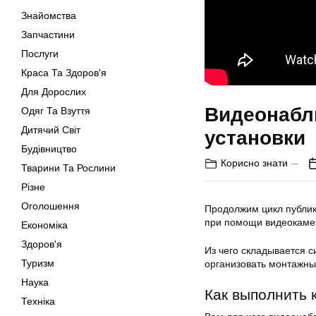
Знайомства
Запчастини
Послуги
Краса Та Здоров'я
Для Дорослих
Видеонабл
Одяг Та Взуття
Дитячий Світ
установки
Будівництво
Корисно знати
Тварини Та Рослини
Різне
Оголошення
Продолжим цикл публик
при помощи видеокаме
Економіка
Здоров'я
Из чего складывается 
Туризм
организовать монтажны
Наука
Как выполнить 
Техніка