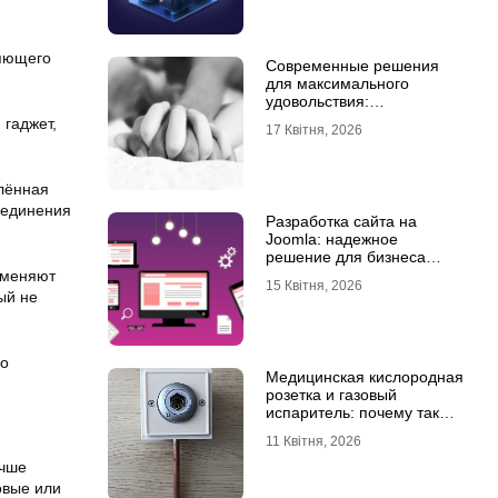
няющего
Современные решения
для максимального
удовольствия:
мастурбаторы для мужчин
гаджет,
17 Квітня, 2026
и Womanizer для женщин
алённая
соединения
Разработка сайта на
Joomla: надежное
решение для бизнеса
любого уровня
именяют
15 Квітня, 2026
ый не
го
Медицинская кислородная
розетка и газовый
испаритель: почему так
важно выбрать
11 Квітня, 2026
качественное
оборудование
учше
овые или