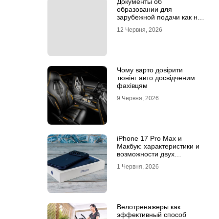
Документы об
образовании для
зарубежной подачи как не
потерять время на
12 Червня, 2026
апостиле
Чому варто довірити
тюнінг авто досвідченим
фахівцям
9 Червня, 2026
iPhone 17 Pro Max и
Макбук: характеристики и
возможности двух
флагманов
1 Червня, 2026
Велотренажеры как
эффективный способ