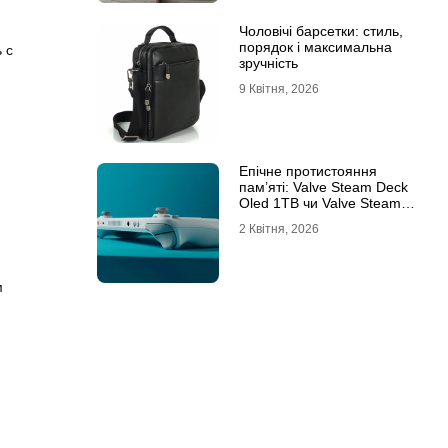
Чоловічі барсетки: стиль,
порядок і максимальна
 с
зручність
9 Квітня, 2026
Епічне протистояння
пам’яті: Valve Steam Deck
Oled 1TB чи Valve Steam
Deck Oled 512GB?
2 Квітня, 2026
м