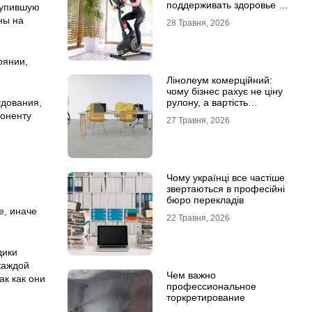
поддерживать здоровье и
тупившую
физическую форму
ны на
28 Травня, 2026
оянии,
Лінолеум комерційний:
чому бізнес рахує не ціну
рулону, а вартість
удования,
експлуатації
поненту
27 Травня, 2026
Чому українці все частіше
звертаються в професійні
бюро перекладів
е, иначе
22 Травня, 2026
дики
каждой
Чем важно
ак как они
профессиональное
торкретирование