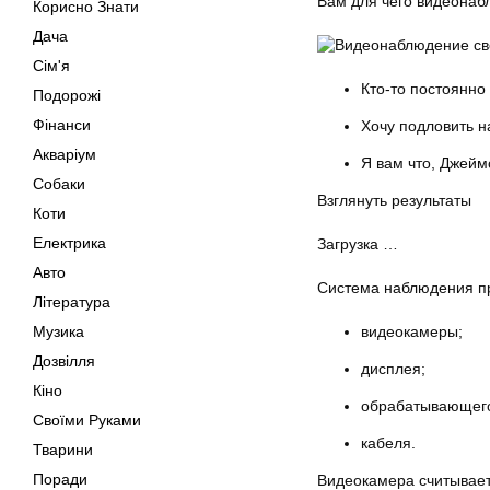
Вам для чего видеона
Корисно Знати
Дача
Сім'я
Кто-то постоянно
Подорожі
Фінанси
Хочу подловить н
Акваріум
Я вам что, Джейм
Собаки
Взглянуть результаты
Коти
Електрика
Загрузка …
Авто
Система наблюдения пр
Література
Музика
видеокамеры;
Дозвілля
дисплея;
Кіно
обрабатывающего
Своїми Руками
кабеля.
Тварини
Поради
Видеокамера считывае