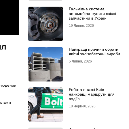
Гальмівна система
автомобіля: купити якісні
запчастини в Україн
19 Липня, 2026
ил
Найкращі причини обрати
якісні залізобетонні вироби
5 Липня, 2026
блюдения
Робота в таксі Київ:
найкращі маршрути для
водіїв
силами
18 Червня, 2026