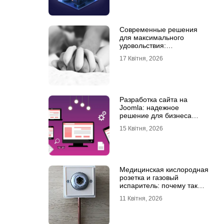
Современные решения
для максимального
удовольствия:
мастурбаторы для мужчин
17 Квітня, 2026
и Womanizer для женщин
Разработка сайта на
Joomla: надежное
решение для бизнеса
любого уровня
15 Квітня, 2026
Медицинская кислородная
розетка и газовый
испаритель: почему так
важно выбрать
11 Квітня, 2026
качественное
оборудование