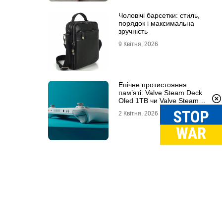
Чоловічі барсетки: стиль,
порядок і максимальна
зручність
9 Квітня, 2026
Епічне протистояння
пам’яті: Valve Steam Deck
Oled 1TB чи Valve Steam
Deck Oled 512GB?
2 Квітня, 2026