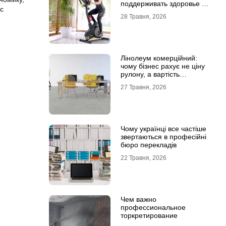
поддерживать здоровье и
с
физическую форму
28 Травня, 2026
Лінолеум комерційний:
чому бізнес рахує не ціну
рулону, а вартість
експлуатації
27 Травня, 2026
Чому українці все частіше
звертаються в професійні
бюро перекладів
22 Травня, 2026
Чем важно
профессиональное
торкретирование