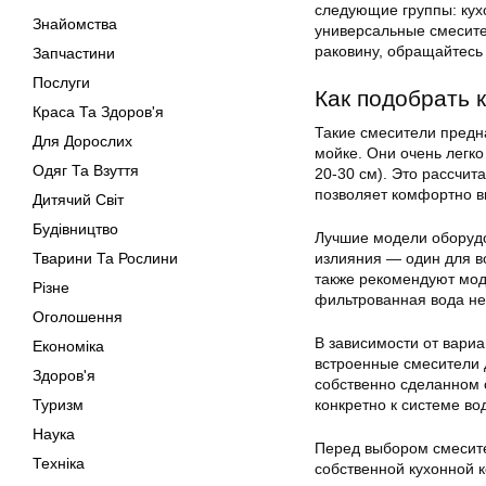
следующие группы: кух
Знайомства
универсальные смесите
раковину, обращайтесь 
Запчастини
Послуги
Как подобрать 
Краса Та Здоров'я
Такие смесители предна
Для Дорослих
мойке. Они очень легко
Одяг Та Взуття
20-30 см). Это рассчит
позволяет комфортно 
Дитячий Світ
Будівництво
Лучшие модели оборудо
Тварини Та Рослини
излияния — один для в
также рекомендуют моде
Різне
фильтрованная вода не
Оголошення
В зависимости от вариа
Економіка
встроенные смесители д
Здоров'я
собственно сделанном 
Туризм
конкретно к системе во
Наука
Перед выбором смесител
Техніка
собственной кухонной к