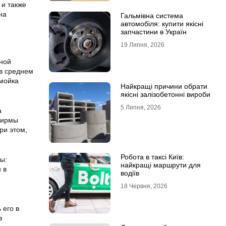
 и также
на
Гальмівна система
автомобіля: купити якісні
запчастини в Україн
19 Липня, 2026
нной
(в среднем
 мойка
Найкращі причини обрати
якісні залізобетонні вироби
5 Липня, 2026
а
фирмы
ри этом,
Робота в таксі Київ:
ы:
найкращі маршрути для
 в
водіїв
18 Червня, 2026
 его в
в