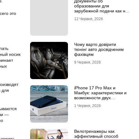
е.
Документы об
образовании для
зарубежной подачи как не
сего это
потерять время на
12 Червня, 2026
апостиле
Чому варто довірити
пать
тюнінг авто досвідченим
нный носик
фахівцям
чинает
9 Червня, 2026
ьных
роизводят
iPhone 17 Pro Max и
в для
Макбук: характеристики и
возможности двух
флагманов
1 Червня, 2026
рываются
ли —
по
Велотренажеры как
эффективный способ
номику,