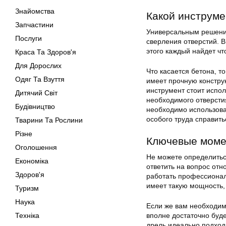
Знайомства
Какой инструме
Запчастини
Универсальным решение
Послуги
сверления отверстий. 
этого каждый найдет чт
Краса Та Здоров'я
Для Дорослих
Что касается бетона, т
Одяг Та Взуття
имеет прочную конструк
инструмент стоит испол
Дитячий Світ
необходимого отверстия
Будівництво
необходимо использова
особого труда справить
Тварини Та Рослини
Різне
Ключевые моме
Оголошення
Не можете определитьс
Економіка
ответить на вопрос отн
Здоров'я
работать профессионал
имеет такую мощность,
Туризм
Наука
Если же вам необходимо
Техніка
вполне достаточно буд
дрель идеально подход