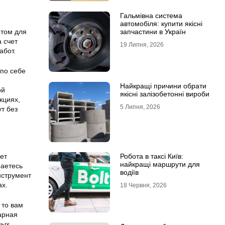
Гальмівна система
автомобіля: купити якісні
нтом для
запчастини в Україн
 счет
19 Липня, 2026
абот.
 по себе
Найкращі причини обрати
ой
якісні залізобетонні вироби
кциях,
5 Липня, 2026
т без
ет
Робота в таксі Київ:
найкращі маршрути для
раетесь
водіїв
нструмент
ах.
18 Червня, 2026
 то вам
арная
мых