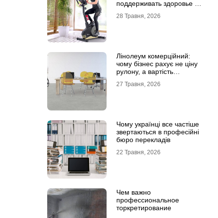
поддерживать здоровье и
физическую форму
28 Травня, 2026
Лінолеум комерційний:
чому бізнес рахує не ціну
рулону, а вартість
експлуатації
27 Травня, 2026
Чому українці все частіше
звертаються в професійні
бюро перекладів
22 Травня, 2026
Чем важно
профессиональное
торкретирование