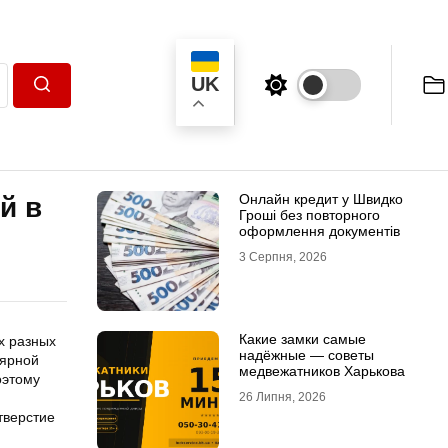
UK
Пошук
Онлайн кредит у Швидко
й в
Гроші без повторного
оформлення документів
3 Серпня, 2026
Какие замки самые
х разных
надёжные — советы
лярной
медвежатников Харькова
оэтому
26 Липня, 2026
тверстие