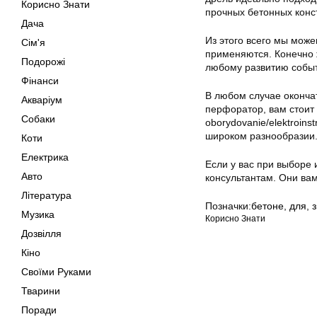
Корисно Знати
прочных бетонных конс
Дача
Из этого всего мы може
Сім'я
применяются. Конечно 
Подорожі
любому развитию собы
Фінанси
В любом случае оконча
Акваріум
перфоратор, вам стоит з
Собаки
oborydovanie/elektroins
широком разнообразии.
Коти
Електрика
Если у вас при выборе 
Авто
консультантам. Они ва
Література
Позначки:
бетоне
,
для
,
Музика
Корисно Знати
Дозвілля
Кіно
Своїми Руками
Тварини
Поради