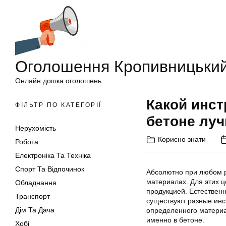
Оголошення
Перейти
Кропивницький
до
вмісту
Оголошення Кропивницьки
Онлайн дошка оголошень
Какой инст
ФІЛЬТР ПО КАТЕГОРІЇ
бетоне лу
Нерухомість
Корисно знати
Робота
Електроніка Та Техніка
Спорт Та Відпочинок
Абсолютно при любом р
материалах. Для этих ц
Обладнання
продукцией. Естественн
Транспорт
существуют разные инс
Дім Та Дача
определенного материа
именно в бетоне.
Хобі