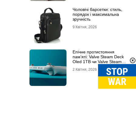
Чоловічі барсетки: стиль,
порядок і максимальна
зручність
9 Квітня, 2026
Епічне протистояння
пам’яті: Valve Steam Deck
Oled 1TB чи Valve Steam
Deck Oled 512GB?
2 Квітня, 2026