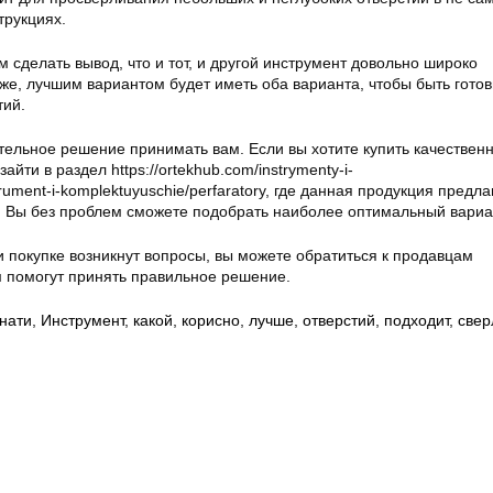
трукциях.
м сделать вывод, что и тот, и другой инструмент довольно широко
же, лучшим вариантом будет иметь оба варианта, чтобы быть гото
тий.
тельное решение принимать вам. Если вы хотите купить качествен
айти в раздел https://ortekhub.com/instrymenty-i-
trument-i-komplektuyuschie/perfaratory, где данная продукция предла
 Вы без проблем сможете подобрать наиболее оптимальный вариа
и покупке возникнут вопросы, вы можете обратиться к продавцам
м помогут принять правильное решение.
знати
,
Инструмент
,
какой
,
корисно
,
лучше
,
отверстий
,
подходит
,
свер