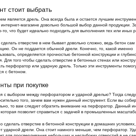
нт стоит выбрать
м является дрель. Она всегда была и остается лучшим инструме
В интернет-магазине довольно большой выбор данной продукции. За
о-то, что будет идеально подходить для выполнения тех или иных р
о сделать отверстие в нем бывает довольно сложно, ведь бетон сам
цию. Он не поддается обычной дрели. Конечно, то, какой именно
ьзовать, определяется прочностью бетонной конструкции и глубин
. Для того чтобы сделать отверстие в бетонных стенах или констру
ть перфоратор или ударную дрель. Только эти инструменты помогу
ся с бетоном.
нты при покупке
я с выбором между перфоратором и ударной дрелью? Тогда следу
осительно того, зачем вам нужен данный инструмент. Если вы соби
ьно, то вам следует обратить внимание на перфоратор. Данный и
 которая позволит справиться с задачей в промышленных масштаб
 сделать отверстие в бетонной конструкции в домашних условиях,
ет ударной дрели. Она стоит намного меньше, чем перфоратор. Уд
ит для просверливания небольших и неглубоких отверстий в не са