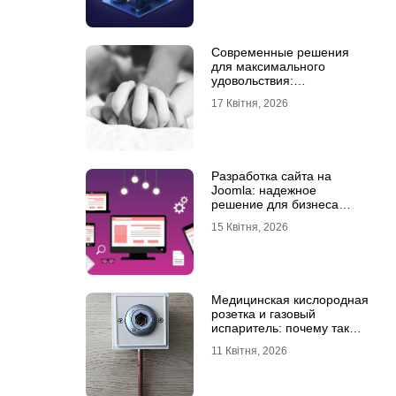
Современные решения
для максимального
удовольствия:
мастурбаторы для мужчин
17 Квітня, 2026
и Womanizer для женщин
Разработка сайта на
Joomla: надежное
решение для бизнеса
любого уровня
15 Квітня, 2026
Медицинская кислородная
розетка и газовый
испаритель: почему так
важно выбрать
11 Квітня, 2026
качественное
оборудование