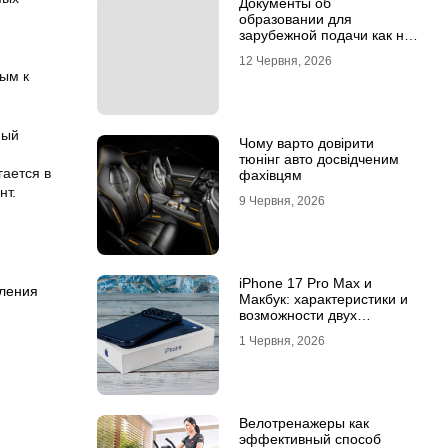
Документы об
образовании для
зарубежной подачи как не
потерять время на
12 Червня, 2026
апостиле
вым к
ный
Чому варто довірити
тюнінг авто досвідченим
гается в
фахівцям
нт.
9 Червня, 2026
iPhone 17 Pro Max и
ления
Макбук: характеристики и
возможности двух
флагманов
1 Червня, 2026
Велотренажеры как
эффективный способ