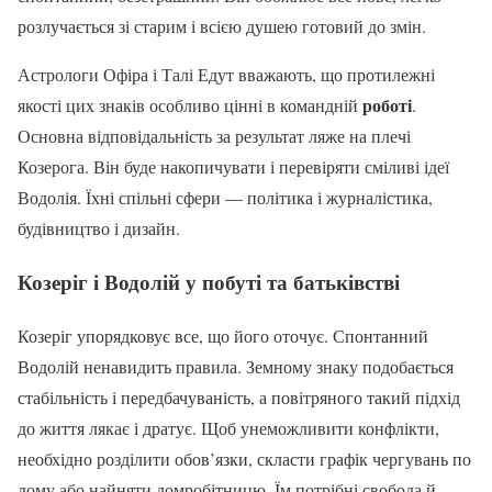
розлучається зі старим і всією душею готовий до змін.
Астрологи Офіра і Талі Едут вважають, що протилежні
роботі
якості цих знаків особливо цінні в командній
.
Основна відповідальність за результат ляже на плечі
Козерога. Він буде накопичувати і перевіряти сміливі ідеї
Водолія. Їхні спільні сфери — політика і журналістика,
будівництво і дизайн.
Козеріг і Водолій у побуті та батьківстві
Козеріг упорядковує все, що його оточує. Спонтанний
Водолій ненавидить правила. Земному знаку подобається
стабільність і передбачуваність, а повітряного такий підхід
до життя лякає і дратує. Щоб унеможливити конфлікти,
необхідно розділити обов’язки, скласти графік чергувань по
дому або найняти домробітницю. Їм потрібні свобода й