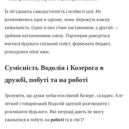
Їх об’єднають самодостатність і особисті цілі. Не
розчиняючись одне в одному, вони збережуть власну
унікальність. Один із них стане наставником, а другий —
ідейним натхненником союзу. Партнерам доведеться
вчитися будувати спільний побут, формувати бюджет,
розподіляти обов’язки.
Сумісність Водолія і Козерога в
дружбі
, побуті та на
роботі
Зрозуміти, що думає небагатослівний Козеріг, складно. Але
легкий і товариський Водолій здатний розговорити і
розсмішити будь-кого. Які хитрощі дають їм змогу
роботі
уживатися в побуті, на
та в сім’ї?