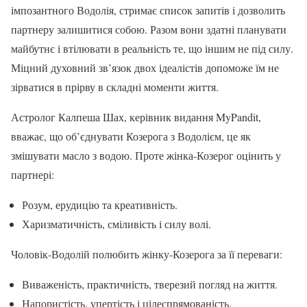
імпозантного Водолія, стримає список запитів і дозволить
партнеру залишитися собою. Разом вони здатні планувати
майбутнє і втілювати в реальність те, що іншим не під силу.
Міцний духовний зв’язок двох ідеалістів допоможе їм не
зірватися в прірву в складні моменти життя.
Астролог Калпеша Шах, керівник видання MyPandit,
вважає, що об’єднувати Козерога з Водолієм, це як
змішувати масло з водою. Проте жінка-Козерог оцінить у
партнері:
Розум, ерудицію та креативність.
Харизматичність, сміливість і силу волі.
Чоловік-Водолій полюбить жінку-Козерога за її переваги:
Виваженість, практичність, тверезий погляд на життя.
Напористість, упертість і цілеспрямованість.