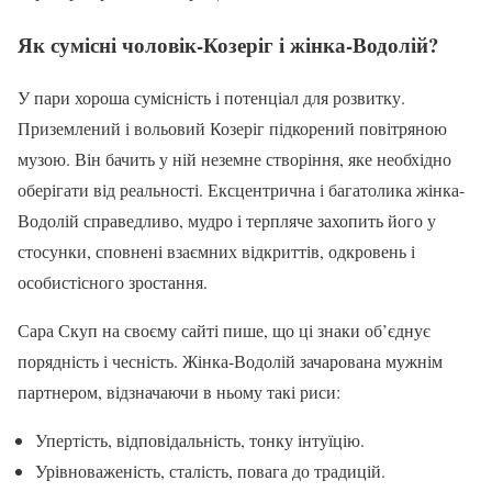
Як сумісні чоловік-Козеріг і жінка-Водолій?
У пари хороша сумісність і потенціал для розвитку.
Приземлений і вольовий Козеріг підкорений повітряною
музою. Він бачить у ній неземне створіння, яке необхідно
оберігати від реальності. Ексцентрична і багатолика жінка-
Водолій справедливо, мудро і терпляче захопить його у
стосунки, сповнені взаємних відкриттів, одкровень і
особистісного зростання.
Сара Скуп на своєму сайті пише, що ці знаки об’єднує
порядність і чесність. Жінка-Водолій зачарована мужнім
партнером, відзначаючи в ньому такі риси:
Упертість, відповідальність, тонку інтуїцію.
Урівноваженість, сталість, повага до традицій.