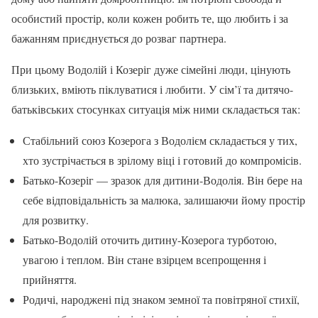
особистий простір, коли кожен робить те, що любить і за
бажанням приєднується до розваг партнера.
При цьому Водолій і Козеріг дуже сімейні люди, цінують
близьких, вміють піклуватися і любити. У сім’ї та дитячо-
батьківських стосунках ситуація між ними складається так:
Стабільний союз Козерога з Водолієм складається у тих,
хто зустрічається в зрілому віці і готовий до компромісів.
Батько-Козеріг — зразок для дитини-Водолія. Він бере на
себе відповідальність за малюка, залишаючи йому простір
для розвитку.
Батько-Водолій оточить дитину-Козерога турботою,
увагою і теплом. Він стане взірцем всепрощення і
прийняття.
Родичі, народжені під знаком земної та повітряної стихії,