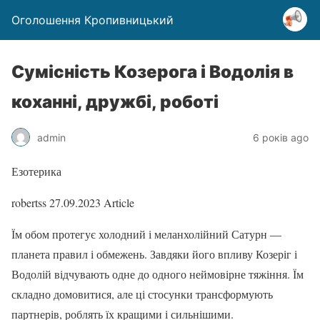
Оголошення Кропивницький
Сумісність Козерога і Водолія в
коханні, дружбі, роботі
admin
6 років ago
Езотерика
robertss
27.09.2023
Article
Їм обом протегує холодний і меланхолійний Сатурн —
планета правил і обмежень. Завдяки його впливу Козеріг і
Водолій відчувають одне до одного неймовірне тяжіння. Їм
складно домовитися, але ці стосунки трансформують
партнерів, роблять їх кращими і сильнішими.