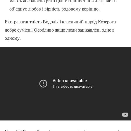
мають абсолютно різні цілі та цінності в житті, але їх
об’єднує любов і вірність родовому корінню.
Екстравагантність Водолія і класичний підхід Козерога
добре сумісні. Особливо якщо люди зацікавлені одне в
одному.