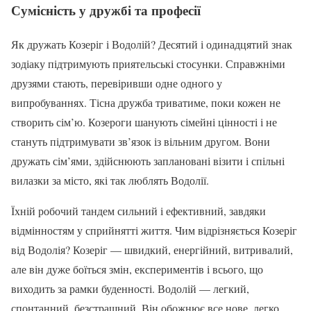
Сумісність у
дружбі
та професії
Як дружать Козеріг і Водолій? Десятий і одинадцятий знак
зодіаку підтримують приятельські стосунки. Справжніми
друзями стають, перевіривши одне одного у
випробуваннях. Тісна дружба триватиме, поки кожен не
створить сім’ю. Козероги шанують сімейні цінності і не
стануть підтримувати зв’язок із вільним другом. Вони
дружать сім’ями, здійснюють заплановані візити і спільні
вилазки за місто, які так люблять Водолії.
Їхній робочий тандем сильний і ефективний, завдяки
відмінностям у сприйнятті життя. Чим відрізняється Козеріг
від Водолія? Козеріг — швидкий, енергійний, витривалий,
але він дуже боїться змін, експериментів і всього, що
виходить за рамки буденності. Водолій — легкий,
спонтанний, безстрашний. Він обожнює все нове, легко