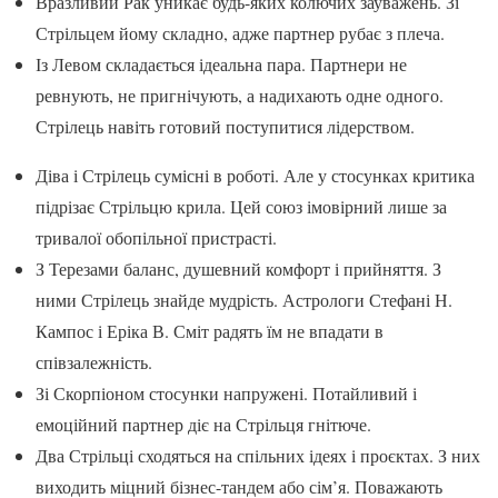
Вразливий Рак уникає будь-яких колючих зауважень. Зі
Стрільцем йому складно, адже партнер рубає з плеча.
Із Левом складається ідеальна пара. Партнери не
ревнують, не пригнічують, а надихають одне одного.
Стрілець навіть готовий поступитися лідерством.
Діва і Стрілець сумісні в роботі. Але у стосунках критика
підрізає Стрільцю крила. Цей союз імовірний лише за
тривалої обопільної пристрасті.
З Терезами баланс, душевний комфорт і прийняття. З
ними Стрілець знайде мудрість. Астрологи Стефані Н.
Кампос і Еріка В. Сміт радять їм не впадати в
співзалежність.
Зі Скорпіоном стосунки напружені. Потайливий і
емоційний партнер діє на Стрільця гнітюче.
Два Стрільці сходяться на спільних ідеях і проєктах. З них
виходить міцний бізнес-тандем або сім’я. Поважають