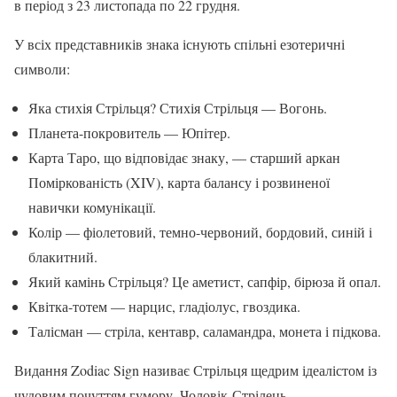
в період з 23 листопада по 22 грудня.
У всіх представників знака існують спільні езотеричні
символи:
Яка стихія Стрільця? Стихія Стрільця — Вогонь.
Планета-покровитель — Юпітер.
Карта Таро, що відповідає знаку, — старший аркан
Поміркованість (XIV), карта балансу і розвиненої
навички комунікації.
Колір — фіолетовий, темно-червоний, бордовий, синій і
блакитний.
Який камінь Стрільця? Це аметист, сапфір, бірюза й опал.
Квітка-тотем — нарцис, гладіолус, гвоздика.
Талісман — стріла, кентавр, саламандра, монета і підкова.
Видання Zodiac Sign називає Стрільця щедрим ідеалістом із
чудовим почуттям гумору. Чоловік-Стрілець —