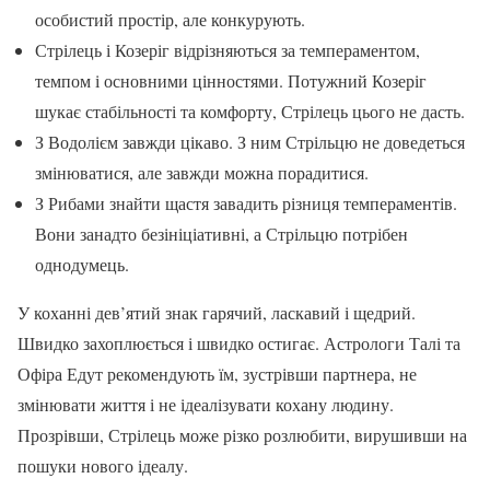
особистий простір, але конкурують.
Стрілець і Козеріг відрізняються за темпераментом,
темпом і основними цінностями. Потужний Козеріг
шукає стабільності та комфорту, Стрілець цього не дасть.
З Водолієм завжди цікаво. З ним Стрільцю не доведеться
змінюватися, але завжди можна порадитися.
З Рибами знайти щастя завадить різниця темпераментів.
Вони занадто безініціативні, а Стрільцю потрібен
однодумець.
У коханні дев’ятий знак гарячий, ласкавий і щедрий.
Швидко захоплюється і швидко остигає. Астрологи Талі та
Офіра Едут рекомендують їм, зустрівши партнера, не
змінювати життя і не ідеалізувати кохану людину.
Прозрівши, Стрілець може різко розлюбити, вирушивши на
пошуки нового ідеалу.