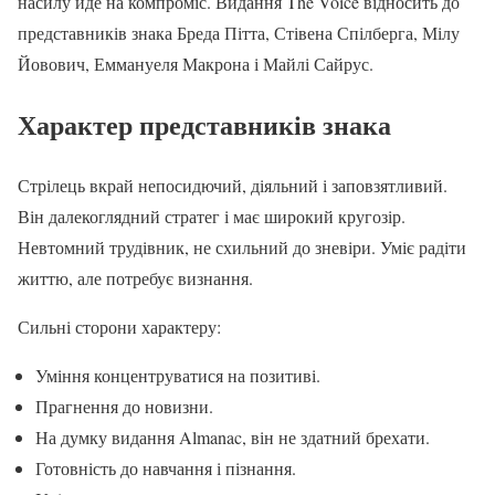
насилу йде на компроміс. Видання The Voice відносить до
представників знака Бреда Пітта, Стівена Спілберга, Мілу
Йовович, Еммануеля Макрона і Майлі Сайрус.
Характер представників знака
Стрілець вкрай непосидючий, діяльний і заповзятливий.
Він далекоглядний стратег і має широкий кругозір.
Невтомний трудівник, не схильний до зневіри. Уміє радіти
життю, але потребує визнання.
Сильні сторони характеру:
Уміння концентруватися на позитиві.
Прагнення до новизни.
На думку видання Almanac, він не здатний брехати.
Готовність до навчання і пізнання.