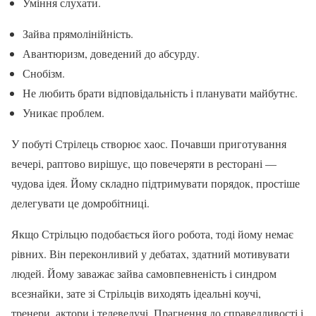
Уміння слухати.
Зайва прямолінійність.
Авантюризм, доведений до абсурду.
Снобізм.
Не любить брати відповідальність і планувати майбутнє.
Уникає проблем.
У побуті Стрілець створює хаос. Почавши приготування
вечері, раптово вирішує, що повечеряти в ресторані —
чудова ідея. Йому складно підтримувати порядок, простіше
делегувати це домробітниці.
Якщо Стрільцю подобається його робота, тоді йому немає
рівних. Він переконливий у дебатах, здатний мотивувати
людей. Йому заважає зайва самовпевненість і синдром
всезнайки, зате зі Стрільців виходять ідеальні коучі,
тренери, актори і телеведучі. Прагнення до справедливості і