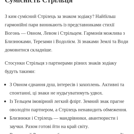
З ким сумісний Стрілець за знаком зодіаку? Найбільш
гармонійні пари виникають із представниками стихії
Вогонь — Овном, Левом і Стрільцем. Гармонія можлива з
Близнюками, Терезами і Водолієм. Зі знаками Землі та Води
домовитися складніше.
Стосунки Стрільця з партнерами різних знаків зодіаку
будуть такими:
З Овном єднання душ, інтересів і захоплень. Активні та
спонтанні, ці знаки не нудьгуватимуть удвох.
Із Тельцем імовірний легкий флірт. Земний знак прагне
оволодіти партнером, а Стрілець ненавидить обмеження.
Близнюки і Стрілець — мандрівники, авантюристи і
заучки. Разом готові йти на край світу.