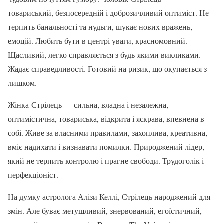
товариський, безпосередній і доброзичливий оптиміст. Не
терпить банальності та нудьги, шукає нових вражень,
емоцій. Любить бути в центрі уваги, красномовний.
Щасливий, легко справляється з будь-якими викликами.
Жадає справедливості. Готовий на ризик, що окупається з
лишком.
Жінка-Стрілець — сильна, владна і незалежна,
оптимістична, товариська, відкрита і яскрава, впевнена в
собі. Живе за власними правилами, захоплива, креативна,
вміє надихати і визнавати помилки. Природжений лідер,
який не терпить контролю і прагне свободи. Трудоголік і
перфекціоніст.
На думку астролога Алізи Келлі, Стрілець народжений для
змін. Але буває метушливий, знервований, егоїстичний,