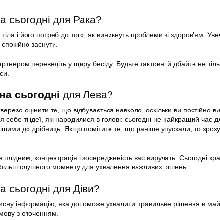
а сьогодні для Рака?
тіла і його потреб до того, як виникнуть проблеми зі здоров’ям. Уве
 спокійно заснути.
ртнером переведіть у щиру бесіду. Будьте тактовні й дбайте не тіль
си.
на сьогодні
для Лева?
верезо оцінити те, що відбувається навколо, оскільки ви постійно ви
 себе ті ідеї, які народилися в голові: сьогодні не найкращий час д
нішими до дрібниць. Якщо помітите те, що раніше упускали, то зрозу
е плідним, концентрація і зосередженість вас виручать. Сьогодні кр
я більш слушного моменту для ухвалення важливих рішень.
а сьогодні для Діви?
рисну інформацію, яка допоможе ухвалити правильне рішення в май
 мову з оточенням.