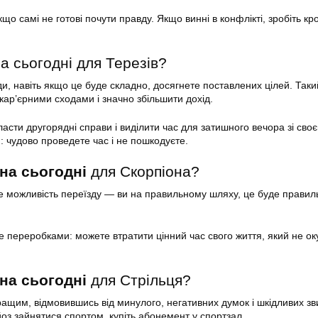
кщо самі не готові почути правду. Якщо винні в конфлікті, зробіть кр
а сьогодні для Терезів?
и, навіть якщо це буде складно, досягнете поставлених цілей. Таки
ар’єрними сходами і значно збільшити дохід.
асти другорядні справи і виділити час для затишного вечора зі сво
 чудово проведете час і не пошкодуєте.
на сьогодні
для Скорпіона?
е можливість переїзду — ви на правильному шляху, це буде прави
 переробками: можете втратити цінний час свого життя, який не ок
на сьогодні
для Стрільця?
ащим, відмовившись від минулого, негативних думок і шкідливих зв
оз зайнятися спортом, купіть абонемент у спортзал.