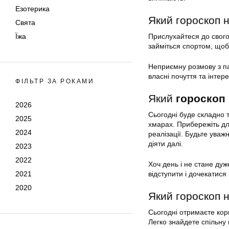
Езотерика
Який гороскоп н
Свята
Їжа
Прислухайтеся до свого 
займіться спортом, щоб
Неприємну розмову з па
власні почуття та інтере
ФІЛЬТР ЗА РОКАМИ
Який
гороскоп 
2026
Сьогодні буде складно т
2025
хмарах. Прибережіть для
2024
реалізації. Будьте уваж
діяти далі.
2023
2022
Хоч день і не стане дуж
2021
відступити і дочекатис
2020
Який гороскоп н
Сьогодні отримаєте ко
Легко знайдете спільну