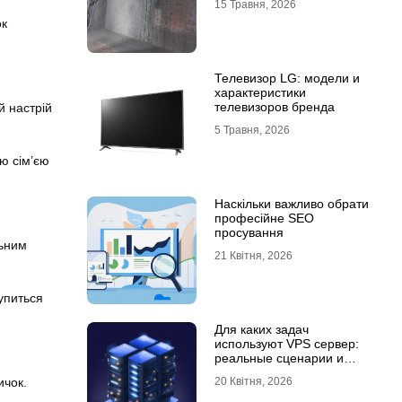
15 Травня, 2026
ок
Телевизор LG: модели и
характеристики
телевизоров бренда
й настрій
5 Травня, 2026
єю сім’єю
Наскільки важливо обрати
професійне SEO
просування
льним
21 Квітня, 2026
упиться
Для каких задач
используют VPS сервер:
реальные сценарии и
практический опыт
20 Квітня, 2026
ичок.