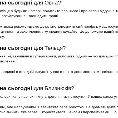
на сьогодні
для Овна?
хівця в будь-якій сфері, почитайте про нього і про салон відгуки в ін
и розчарування і заощадити гроші.
 знака рекомендуємо детально заповнити свій профіль у застосун
і цінності та захоплення, яку людину шукайте. Це допоможе вашій п
гу.
на сьогодні
для Тельця?
ня їжі, закупівля в супермаркеті, допомога рідним — усі домашні с
оволення.
аодинці в складній ситуації: у вас є ті, хто допоможе вам і всіляко 
на сьогодні
для Близнюків?
половинка, у парі виникнуть довірчі, ніжні стосунки. У ваших силах ут
ним, але напруженим. Навантажте себе роботою. Не драматизуйте 
рібно змінити вже зараз. Скористайтеся шансом і перспективами, що