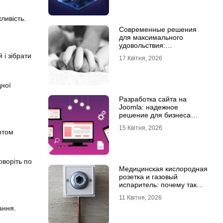
ливість.
Современные решения
для максимального
удовольствия:
мастурбаторы для мужчин
 і зібрати
17 Квітня, 2026
и Womanizer для женщин
дної
Разработка сайта на
Joomla: надежное
решение для бизнеса
любого уровня
15 Квітня, 2026
ртом
оворіть по
Медицинская кислородная
розетка и газовый
испаритель: почему так
важно выбрать
11 Квітня, 2026
качественное
ання.
оборудование