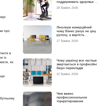
поддерживать здоровье и
физическую форму
28 Травня, 2026
чері
Лінолеум комерційний:
ки про
чому бізнес рахує не ціну
рулону, а вартість
експлуатації
27 Травня, 2026
таєте в
ля їх
Чому українці все частіше
мієте, як
звертаються в професійні
бюро перекладів
22 Травня, 2026
аще
Чем важно
профессиональное
бутньому.
торкретирование