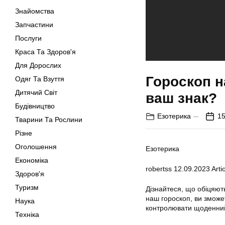
Знайомства
Запчастини
Послуги
Краса Та Здоров'я
Для Дорослих
Гороскоп н
Одяг Та Взуття
Дитячий Світ
ваш знак?
Будівництво
Езотерика
15
Тварини Та Рослини
Різне
Оголошення
Езотерика
Економіка
robertss
12.09.2023
Artic
Здоров'я
Туризм
Дізнайтеся, що обіцяють
наш гороскоп, ви зможе
Наука
контролювати щоденний
Техніка