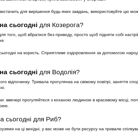
 вистачить для вирішення будь-яких завдань, використовуйте цю мож
на сьогодні
для Козерога?
ля того, щоб вбратися без приводу, просто щоб підняти собі настрій
ня.
е сьогодні на користь. Сприятливе оздоровлення за допомогою наро
на сьогодні
для Водолія?
ого відпочинку. Тривала прогулянка на свіжому повітрі, заняття спо
ні.
и: ввечері прогуляйтеся з коханою людиною в красивому місці, пог
рею.
а сьогодні для Риб?
друзями на ці вихідні, у вас може не бути ресурсу на тривале спілкув