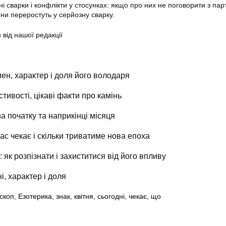
ні сварки і конфлікти у стосунках: якщо про них не поговорити з пар
они переростуть у серйозну сварку.
 від нашої редакції
ен, характер і доля його володаря
стивості, цікаві факти про камінь
на початку та наприкінці місяця
ас чекає і скільки триватиме нова епоха
 як розпізнати і захиститися від його впливу
і, характер і доля
скоп
,
Езотерика
,
знак
,
квітня
,
сьогодні
,
чекає
,
що