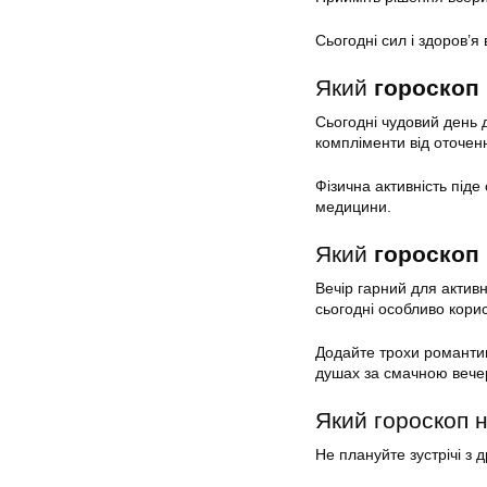
Сьогодні сил і здоров’я
Який
гороскоп 
Сьогодні чудовий день д
компліменти від оточен
Фізична активність під
медицини.
Який
гороскоп 
Вечір гарний для активн
сьогодні особливо корис
Додайте трохи романтик
душах за смачною вече
Який гороскоп н
Не плануйте зустрічі з 