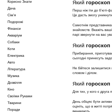
Корисно Знати
Який
гороскоп 
Дача
Перш ніж іти до б’юті-фа
Сім'я
Це дасть змогу уникнут
Подорожі
Самотнім представникам
Фінанси
знайомств. Вкажіть ваш
парі звернути на вас ува
Акваріум
Собаки
Який
гороскоп 
Коти
Прибирання, приготуван
Електрика
сьогодні принесуть зад
Авто
Не бійтеся залишитися н
Література
словом і ділом.
Музика
Дозвілля
Який
гороскоп 
Кіно
Для тих, у кого є друга 
Своїми Руками
День обіцяє бути актив
Тварини
оцініть, що в житті пот
Поради
виникають.