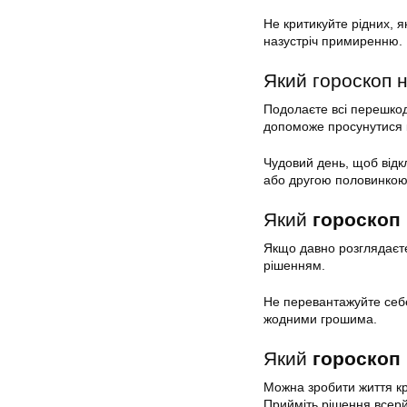
Не критикуйте рідних, я
назустріч примиренню.
Який гороскоп н
Подолаєте всі перешкод
допоможе просунутися к
Чудовий день, щоб відкл
або другою половинкою:
Який
гороскоп 
Якщо давно розглядаєт
рішенням.
Не перевантажуйте себе
жодними грошима.
Який
гороскоп 
Можна зробити життя кр
Прийміть рішення всерй