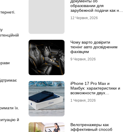
Документы об
образовании для
зарубежной подачи как не
тернеті.
потерять время на
12 Червня, 2026
апостиле
ку
отенційній
Чому варто довірити
тюнінг авто досвідченим
фахівцям
9 Червня, 2026
прави
підтримає
iPhone 17 Pro Max и
Макбук: характеристики и
возможности двух
флагманов
1 Червня, 2026
римати їх.
ситуацію й
Велотренажеры как
эффективный способ