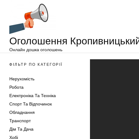
Оголошення
Перейти
Кропивницький
до
вмісту
Оголошення Кропивницьки
Онлайн дошка оголошень
ФІЛЬТР ПО КАТЕГОРІЇ
Нерухомість
Робота
Електроніка Та Техніка
Спорт Та Відпочинок
Обладнання
Транспорт
Дім Та Дача
Хобі