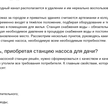
одный канал располагается в удалении и им нереально воспользов
омах за городом и приватных зданиях считаются артезианки и коло
ременно входят в тяжёлое положение, подбирая оборудование и т
ямо в помещение для жилья.
Станция
снабжения воды – обязатель
ая необходимое давление в процедуре снабжения воды и постоя
ановленное место. Рассмотрим несколько пунктов, руководясь каки
 станцию насоса, необходимую всем необходимым потребностям.
ь, приобретая станцию насоса для дачи?
 насосной станции решён, нужно сформироваться с качеством и кач
 утолили все требования потребителя. К главным свойствам, котор
сят:
пительного;
воды;