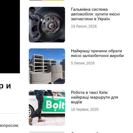
Гальмівна система
автомобіля: купити якісні
запчастини в Україн
19 Липня, 2026
Найкращі причини обрати
якісні залізобетонні вироби
5 Липня, 2026
р и
Робота в таксі Київ:
найкращі маршрути для
водіїв
18 Червня, 2026
вопросом: