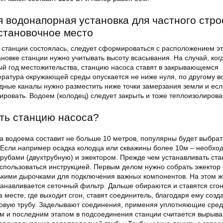
 водонапорная установка для частного стро
становочное место
й станции состоялась, следует сформироваться с расположением эт
новке станции нужно учитывать высоту всасывания. На случай, ког
ый год местожительства, станцию насоса ставят в закрывающемся
пература окружающей среды опускается не ниже нуля, по другому в
дные каналы нужно разместить ниже точки замерзания земли и есл
ровать. Водоем (колодец) следует закрыть и тоже теплоизолирова
ть станцию насоса?
на водоема составит не больше 10 метров, популярны будет выбра
. Если например осадка колодца или скважины более 10м – необхо
трубами (двухтрубную) и эжектором. Прежде чем устанавливать ст
спользоваться инструкцией. Первым делом нужно собрать эжектор 
лькими дырочками для подключения важных компонентов. На этом ж
танавливается сеточный фильтр. Дальше обираются и ставятся сго
 месте, где выходит сгон, ставят соединитель, благодаря ему созд
овую трубу. Заделывают соединения, применяя уплотняющие сред
ым и последним этапом в подсоединения станции считается вырыва