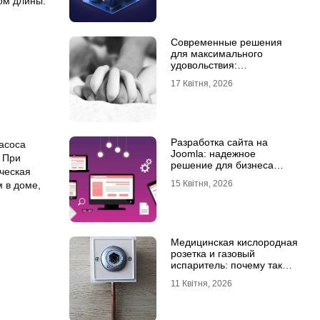
ом длины.
Современные решения
для максимального
удовольствия:
мастурбаторы для мужчин
17 Квітня, 2026
и Womanizer для женщин
Разработка сайта на
насоса
Joomla: надежное
. При
решение для бизнеса
ческая
любого уровня
15 Квітня, 2026
 в доме,
Медицинская кислородная
розетка и газовый
испаритель: почему так
важно выбрать
11 Квітня, 2026
качественное
оборудование