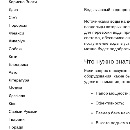
Корисно Знати
Дача
Ведь главный водопров
Сім'я
Источниками воды на д
Подорожі
владельцы которых неп
для перевозки воды пр
Фінанси
система, обеспечивающ
Акваріум
поступление воды в уст
Собаки
можно будет подобрать
Коти
Что нужно знат
Електрика
Если вопрос о покупке
Авто
оборудования, какие бы
Література
уделить внимание, отно
Музика
Напор мощности;
Дозвілля
Эфективность;
Кіно
Своїми Руками
Размер бака нако
Тварини
Высота подъема 
Поради