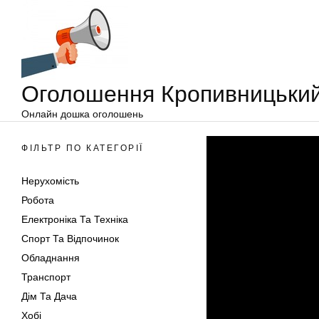
Оголошення
Перейти
Кропивницький
до
вмісту
Оголошення Кропивницьки
Онлайн дошка оголошень
ФІЛЬТР ПО КАТЕГОРІЇ
Нерухомість
Робота
Електроніка Та Техніка
Спорт Та Відпочинок
Обладнання
Транспорт
Дім Та Дача
Хобі