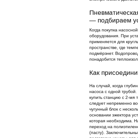
Пневматическая
— подбираем у
Когда покупка насосно
оборудования. При уста
применяется для кругл
пространстве, где тем
подмёрзнет. Водопрово
понадобится теплоизоли
Как присоедини
На случай, когда глуби
насоса с одной трубой
купить станцию с 2-мя 
следует непременно во
чугунный блок с неско
основании эжектора ус
которая необходима. На
переход на полиэтилен
(пасту). Заключительн