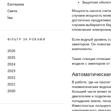
Защитная оболочк
Езотерика
Мощность насоса счита
Свята
случаев мощность может
Їжа
достаточно продуктивно
случаев выбирается бер
отключения электроэне
Если водный уровень с
ФІЛЬТР ЗА РОКАМИ
эжектором. Он помогае
компоненты.
2026
2025
Такие станции отличаю
модели с эжектором от
2024
2023
Автоматическа
2022
В работе, где не проси
2021
пневматическая водона
2020
большей части может м
двигателем и подключе
попадение земли, песк
Известностью пользует
электрического двигате