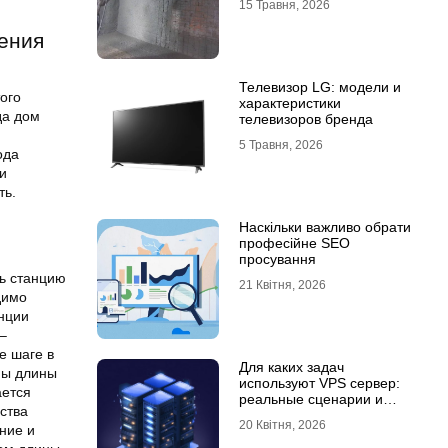
15 Травня, 2026
ения
Телевизор LG: модели и
ого
характеристики
да дом
телевизоров бренда
5 Травня, 2026
ода
и
ть.
Наскільки важливо обрати
професійне SEO
просування
ть станцию
21 Квітня, 2026
димо
анции
–
е шаге в
Для каких задач
ны длины
используют VPS сервер:
ается
реальные сценарии и
ства
практический опыт
20 Квітня, 2026
ние и