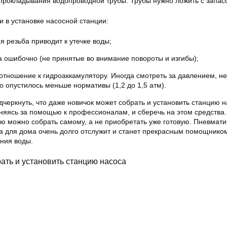
 прокладывания водопроводной трубы. Трубы нужно ложить с запас
 в установке насосной станции:
я резьба приводит к утечке воды;
а ошибочно (не принятые во внимание повороты и изгибы);
тношение к гидроаккамулятору. Иногда смотреть за давлением, не
но опустилось меньше нормативы (1,2 до 1,5 атм).
черкнуть, что даже новичок может собрать и установить станцию 
оняясь за помощью к профессионалам, и сберечь на этом средства
ю можно собрать самому, а не приобретать уже готовую. Пневмати
а для дома очень долго отслужит и станет прекрасным помощником
ения воды.
рать и установить станцию насоса