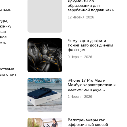
Документы об
образовании для
аться.
зарубежной подачи как не
потерять время на
12 Червня, 2026
апостиле
дцы,
ехнику
ная
нное
Чому варто довірити
ми,
тюнінг авто досвідченим
фахівцям
9 Червня, 2026
ествами
ым стоит
iPhone 17 Pro Max и
Макбук: характеристики и
возможности двух
флагманов
1 Червня, 2026
Велотренажеры как
эффективный способ