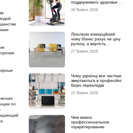
поддерживать здоровье и
физическую форму
28 Травня, 2026
ве
 водой
ьшинстве
время
Лінолеум комерційний:
чому бізнес рахує не ціну
рулону, а вартість
ным
експлуатації
27 Травня, 2026
 прочие
лярные
Чому українці все частіше
звертаються в професійні
бюро перекладів
22 Травня, 2026
ческая
анции по
м
вращающий
Чем важно
а.
профессиональное
торкретирование