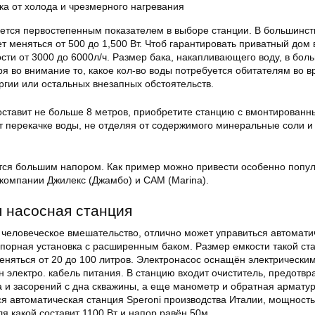
а от холода и чрезмерного нагревания
ется первостепенным показателем в выборе станции. В большинст
 меняться от 500 до 1,500 Вт. Чтоб гарантировать приватный дом
сти от 3000 до 6000л/ч. Размер бака, накапливающего воду, в бол
я во внимание то, какое кол-во воды потребуется обитателям во 
ргии или остальных внезапных обстоятельств.
оставит не больше 8 метров, приобретите станцию с вмонтирован
т перекачке воды, не отделяя от содержимого минеральные соли и
тся большим напором. Как пример можно привести особенно попу
 компании Джилекс (Джамбо) и CAM (Marina).
я насосная
станция
т человеческое вмешательство, отлично может управиться автомати
порная установка с расширенным баком. Размер емкости такой ст
еняться от 20 до 100 литров. Электронасос оснащён электрически
н электро. кабель питания. В станцию входит очиститель, предот
а и засорений с дна скважины, а еще манометр и обратная арматур
ся автоматическая станция Speroni производства Италии, мощность
ля какой составит 1100 Вт и напор равён 50м.