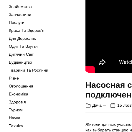
Знайомства
Запчастини
Послуги
Краса Та Здоров'я
Для Дорослих
Одяг Та Взуття
Дитячий Світ
Будівництво
Тварини Та Рослини
Різне
Насосная с
Оголошення
подключен
Економіка
Здоров'я
Дача
15 Жов
Туризм
Наука
Жители дачных участко
Техніка
как выбирать станцию 