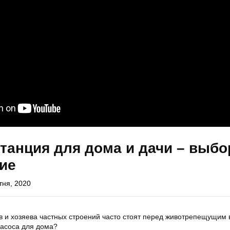
танция для дома и дачи – выбо
ие
тня, 2020
в и хозяева частных строений часто стоят перед животрепещущим 
насоса для дома?