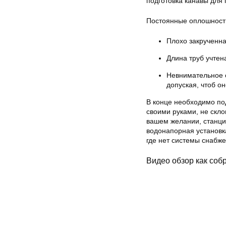
подготовка канавы для
Постоянные оплошности
Плохо закрученна
Длина труб учтен
Невнимательное о
допуская, чтоб о
В конце необходимо под
своими руками, не скл
вашем желании, станци
водонапорная установк
где нет системы снабж
Видео обзор как соб