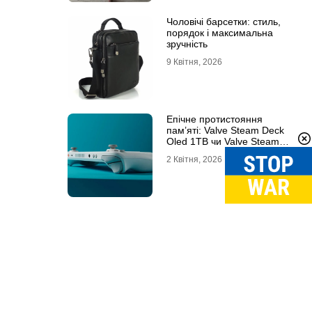
Чоловічі барсетки: стиль,
порядок і максимальна
зручність
9 Квітня, 2026
Епічне протистояння
пам’яті: Valve Steam Deck
Oled 1TB чи Valve Steam
Deck Oled 512GB?
2 Квітня, 2026