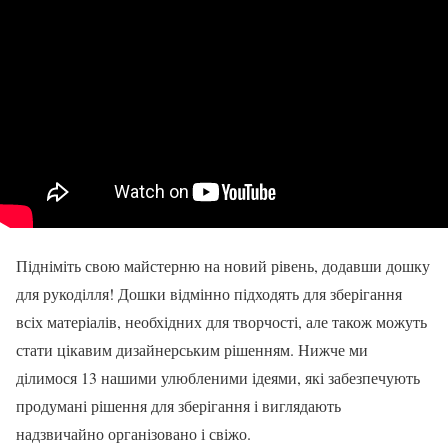
Підніміть свою майстерню на новий рівень, додавши дошку
для рукоділля! Дошки відмінно підходять для зберігання
всіх матеріалів, необхідних для творчості, але також можуть
стати цікавим дизайнерським рішенням. Нижче ми
ділимося 13 нашими улюбленими ідеями, які забезпечують
продумані рішення для зберігання і виглядають
надзвичайно організовано і свіжо.