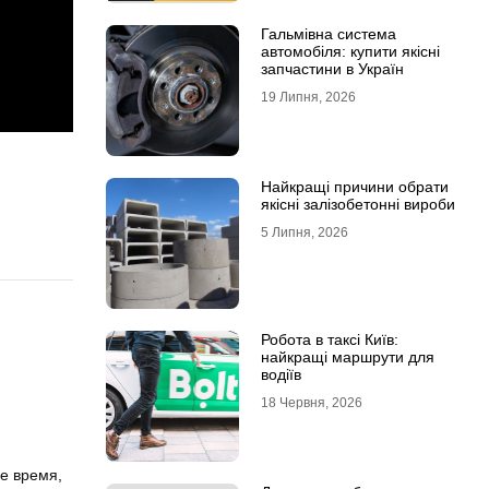
Гальмівна система
автомобіля: купити якісні
запчастини в Україн
19 Липня, 2026
Найкращі причини обрати
якісні залізобетонні вироби
5 Липня, 2026
Робота в таксі Київ:
найкращі маршрути для
водіїв
18 Червня, 2026
е время,