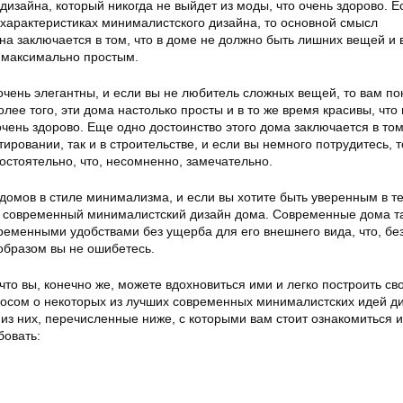
в дизайна, который никогда не выйдет из моды, что очень здорово. Е
 характеристиках минималистского дизайна, то основной смысл
а заключается в том, что в доме не должно быть лишних вещей и в
 максимально простым.
чень элегантны, и если вы не любитель сложных вещей, то вам по
олее того, эти дома настолько просты и в то же время красивы, что 
очень здорово. Еще одно достоинство этого дома заключается в том
тировании, так и в строительстве, и если вы немного потрудитесь, 
остоятельно, что, несомненно, замечательно.
домов в стиле минимализма, и если вы хотите быть уверенным в т
ь современный минималистский дизайн дома. Современные дома т
ременными удобствами без ущерба для его внешнего вида, что, бе
образом вы не ошибетесь.
 что вы, конечно же, можете вдохновиться ими и легко построить св
росом о некоторых из лучших современных минималистских идей д
 из них, перечисленные ниже, с которыми вам стоит ознакомиться 
бовать: