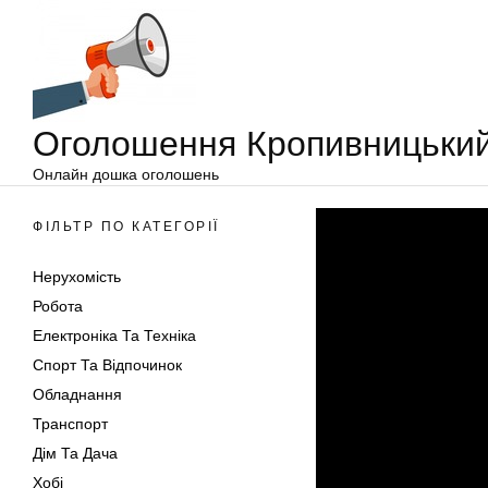
Оголошення
Перейти
Кропивницький
до
вмісту
Оголошення Кропивницьки
Онлайн дошка оголошень
ФІЛЬТР ПО КАТЕГОРІЇ
Нерухомість
Робота
Електроніка Та Техніка
Спорт Та Відпочинок
Обладнання
Транспорт
Дім Та Дача
Хобі