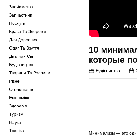
Знайомства
Запчастини
Послуги
Краса Та Здоров'я
Для Дорослих
10 минима
Одяг Та Взуття
Дитячий Світ
которые п
Будівництво
Будівництво
Тварини Та Рослини
Різне
Оголошення
Економіка
Здоров'я
Туризм
Наука
Техніка
Минимализм — это один 