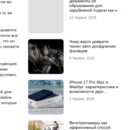
Документы об
сли вы
образовании для
зарубежной подачи как не
 то же
потерять время на
12 Червня, 2026
апостиле
нравятся
почти все
, что он
Чому варто довірити
тюнінг авто досвідченим
то сможете
фахівцям
9 Червня, 2026
енденции,
акже
зусловно,
iPhone 17 Pro Max и
Макбук: характеристики и
возможности двух
ой дом.
флагманов
изайна
1 Червня, 2026
и которые
Велотренажеры как
эффективный способ