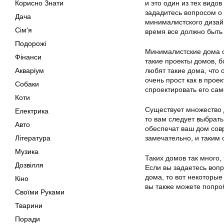
Корисно Знати
и это один из тех видо
зададитесь вопросом о
Дача
минималистского дизайн
Сім'я
время все должно быть
Подорожі
Минималистские дома о
Фінанси
такие проекты домов, б
Акваріум
любят такие дома, что 
очень прост как в проек
Собаки
спроектировать его сам
Коти
Существует множество 
Електрика
то вам следует выбрат
Авто
обеспечат ваш дом сов
Література
замечательно, и таким 
Музика
Таких домов так много,
Дозвілля
Если вы задаетесь воп
дома, то вот некоторые
Кіно
вы также можете попро
Своїми Руками
Тварини
Поради