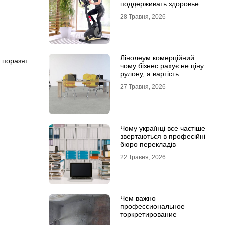
поддерживать здоровье и
физическую форму
28 Травня, 2026
Лінолеум комерційний:
,
поразят
чому бізнес рахує не ціну
рулону, а вартість
експлуатації
27 Травня, 2026
Чому українці все частіше
звертаються в професійні
бюро перекладів
22 Травня, 2026
Чем важно
профессиональное
торкретирование