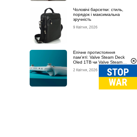
Чоловічі барсетки: стиль,
порядок і максимальна
зручність
9 Квітня, 2026
Епічне протистояння
пам’яті: Valve Steam Deck
Oled 1TB чи Valve Steam
Deck Oled 512GB?
2 Квітня, 2026