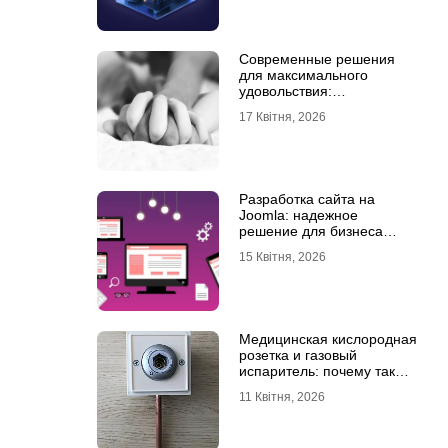
Современные решения
для максимального
удовольствия:
мастурбаторы для мужчин
17 Квітня, 2026
и Womanizer для женщин
Разработка сайта на
Joomla: надежное
решение для бизнеса
любого уровня
15 Квітня, 2026
Медицинская кислородная
розетка и газовый
испаритель: почему так
важно выбрать
11 Квітня, 2026
качественное
оборудование