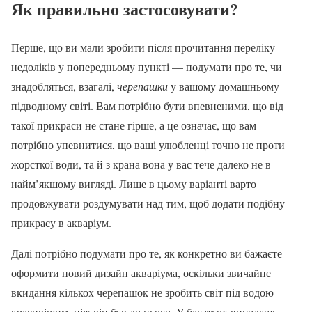
Як правильно застосовувати?
Перше, що ви мали зробити після прочитання переліку
недоліків у попередньому пункті — подумати про те, чи
знадобляться, взагалі,
черепашки
у вашому домашньому
підводному світі. Вам потрібно бути впевненими, що від
такої прикраси не стане гірше, а це означає, що вам
потрібно упевнитися, що ваші улюбленці точно не проти
жорсткої води, та й з крана вона у вас тече далеко не в
найм’якшому вигляді. Лише в цьому варіанті варто
продовжувати роздумувати над тим, щоб додати подібну
прикрасу в акваріум.
Далі потрібно подумати про те, як конкретно ви бажаєте
оформити новий дизайн акваріума, оскільки звичайне
вкидання кількох черепашок не зробить світ під водою
красивішим, ніж він був до цього. У багатьох випадках