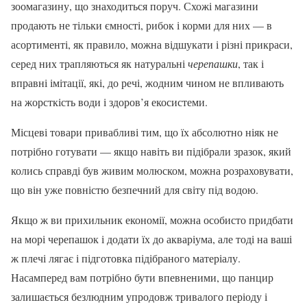
зоомагазину, що знаходиться поруч. Схожі магазини
продають не тільки ємності, рибок і корми для них — в
асортименті, як правило, можна відшукати і різні прикраси,
серед них трапляються як натуральні
черепашки
, так і
вправні імітації, які, до речі, жодним чином не впливають
на жорсткість води і здоров’я екосистеми.
Місцеві товари привабливі тим, що їх абсолютно ніяк не
потрібно готувати — якщо навіть ви підібрали зразок, який
колись справді був живим молюском, можна розраховувати,
що він уже повністю безпечний для світу під водою.
Якщо ж ви прихильник економії, можна особисто придбати
на морі черепашок і додати їх до акваріума, але тоді на ваші
ж плечі лягає і підготовка підібраного матеріалу.
Насамперед вам потрібно бути впевненими, що панцир
залишається безлюдним упродовж тривалого періоду і