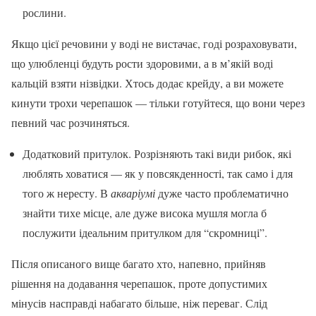
рослини.
Якщо цієї речовини у воді не вистачає, годі розраховувати,
що улюбленці будуть рости здоровими, а в м’якій воді
кальцій взяти нізвідки. Хтось додає крейду, а ви можете
кинути трохи черепашок — тільки готуйтеся, що вони через
певний час розчиняться.
Додатковий притулок. Розрізняють такі види рибок, які
люблять ховатися — як у повсякденності, так само і для
того ж нересту. В
акваріумі
дуже часто проблематично
знайти тихе місце, але дуже висока мушля могла б
послужити ідеальним притулком для “скромниці”.
Після описаного вище багато хто, напевно, прийняв
рішення на додавання черепашок, проте допустимих
мінусів насправді набагато більше, ніж переваг. Слід