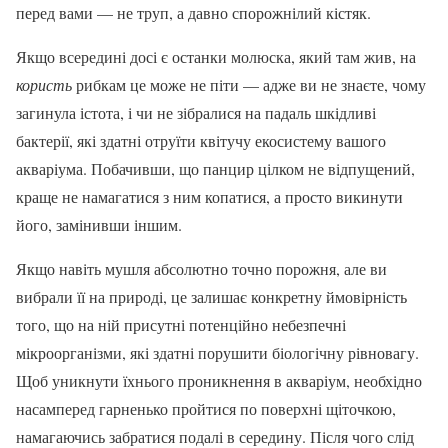
перед вами — не труп, а давно спорожнілий кістяк.
Якщо всередині досі є останки молюска, який там жив, на
користь
рибкам це може не піти — адже ви не знаєте, чому
загинула істота, і чи не зібралися на падаль шкідливі
бактерії, які здатні отруїти квітучу екосистему вашого
акваріума. Побачивши, що панцир цілком не відпущений,
краще не намагатися з ним копатися, а просто викинути
його, замінивши іншим.
Якщо навіть мушля абсолютно точно порожня, але ви
вибрали її на природі, це залишає конкретну ймовірність
того, що на ній присутні потенційно небезпечні
мікроорганізми, які здатні порушити біологічну рівновагу.
Щоб уникнути їхнього проникнення в акваріум, необхідно
насамперед гарненько пройтися по поверхні щіточкою,
намагаючись забратися подалі в середину. Після чого слід