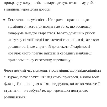
прикрасу у воду, потім не варто дивуватися, чому риба
випливла черевцями догори.
Естетична несумісність. Нестримне прагнення до
відмінного часто призводить до того, що господар
акваріума занадто старається. Багато домашніх рибок
живуть у питній воді і не оточені тропічним багатством
рослинності, але спраглий до спекотної чарівності
новачок часто прагне запхати в середину найбільш
приголомшливу екзотичну черепашку.
Через певний час приходить розуміння, що невідповідність
антуражу псує враження і від самої прикраси, а якщо вона
була ще й цінною для вас як подарунок, ви легко можете її
втратити — не забувайте, що черепашка поступово
розчиняється.