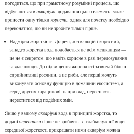
погодиться, що при грамотному розумінні процесів, що
відбуваються в
акваріумі
, додавання цього елемента може
принести одну тільки
користь
, однак для початку необхідно
переконатися, що ви не зробите тільки гірше.
Надмірна жорсткість. До речі, хоч кальцій і корисний,
занадто жорстка вода подобається не всім мешканцям —
це не є секретом, що навіть корисне в разі передозування
завдає шкоди. До підвищення жорсткості зазвичай більш
сприйнятливі рослини, а не риби, але перші можуть
виконувати основну функцію в домашній екосистемі, а
серед других харацинові, наприклад, перестають
нереститися від подібних змін.
Якщо у вашому
акваріумі
вода в принципі жорстка, то
додані
черепашки
гірше не зроблять, за слабколужної води
середньої жорсткості прикрашати ними акваріум можна