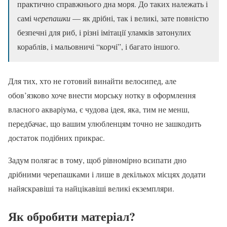
практично справжнього дна моря. До таких належать і
самі
черепашки
— як дрібні, так і великі, зате повністю
безпечні для риб, і різні імітації уламків затонулих
кораблів, і мальовничі “корчі”, і багато іншого.
Для тих, хто не готовий винайти велосипед, але
обов’язково хоче внести морську нотку в оформлення
власного акваріума, є чудова ідея, яка, тим не менш,
передбачає, що вашим улюбленцям точно не зашкодить
достаток подібних прикрас.
Задум полягає в тому, щоб рівномірно всипати дно
дрібними черепашками і лише в декількох місцях додати
найяскравіші та найцікавіші великі екземпляри.
Як обробити матеріал?