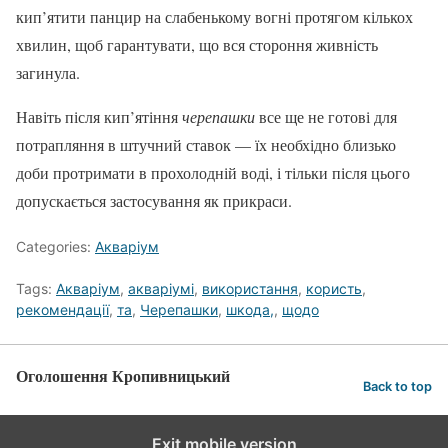
кип’ятити панцир на слабенькому вогні протягом кількох
хвилин, щоб гарантувати, що вся стороння живність
загинула.
Навіть після кип’ятіння
черепашки
все ще не готові для
потрапляння в штучний ставок — їх необхідно близько
доби протримати в прохолодній воді, і тільки після цього
допускається застосування як прикраси.
Categories:
Акваріум
Tags:
Акваріум
,
акваріумі
,
використання
,
користь
,
рекомендації
,
та
,
Черепашки
,
шкода,
,
щодо
Оголошення Кропивницький
Back to top
Exit mobile version