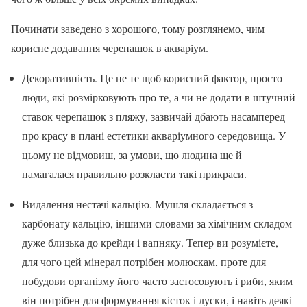
Починати заведено з хорошого, тому розглянемо, чим
корисне додавання черепашок в акваріум.
Декоративність. Це не те щоб корисний фактор, просто
люди, які розмірковують про те, а чи не додати в штучний
ставок черепашок з пляжу, зазвичай дбають насамперед
про красу в плані естетики акваріумного середовища. У
цьому не відмовиш, за умови, що людина ще й
намагалася правильно розкласти такі прикраси.
Видалення нестачі кальцію. Мушля складається з
карбонату кальцію, іншими словами за хімічним складом
дуже близька до крейди і вапняку. Тепер ви розумієте,
для чого цей мінерал потрібен молюскам, проте для
побудови організму його часто застосовують і риби, яким
він потрібен для формування кісток і луски, і навіть деякі