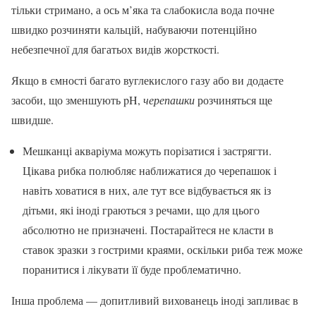
тільки стримано, а ось м’яка та слабокисла вода почне
швидко розчиняти кальцій, набуваючи потенційно
небезпечної для багатьох видів жорсткості.
Якщо в ємності багато вуглекислого газу або ви додаєте
засоби, що зменшують pH,
черепашки
розчиняться ще
швидше.
Мешканці акваріума можуть порізатися і застрягти.
Цікава рибка полюбляє наближатися до черепашок і
навіть ховатися в них, але тут все відбувається як із
дітьми, які іноді граються з речами, що для цього
абсолютно не призначені. Постарайтеся не класти в
ставок зразки з гострими краями, оскільки риба теж може
поранитися і лікувати її буде проблематично.
Інша проблема — допитливий вихованець іноді запливає в