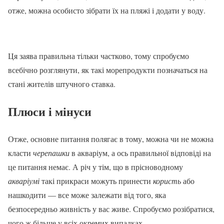
отже, можна особисто зібрати їх на пляжі і додати у воду.
Ця заява правильна тільки частково, тому спробуємо
всебічно розглянути, як такі морепродукти позначаться на
стані жителів штучного ставка.
Плюси і мінуси
Отже, основне питання полягає в тому, можна чи не можна
класти
черепашки
в акваріум, а ось правильної відповіді на
це питання немає. А річ у тім, що в прісноводному
акваріумі
такі прикраси можуть принести
користь
або
нашкодити — все може залежати від того, яка
безпосередньо живність у вас живе. Спробуємо розібратися,
чого ж більше у всіх окремих випадках.