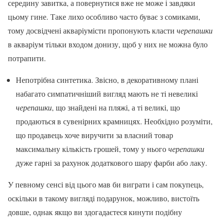
середину завитка, а повернутися вже не може і завдяки
цьому гине. Таке лихо особливо часто буває з сомиками,
тому досвідчені акваріумісти пропонують класти
черепашки
в акваріум тільки входом донизу, щоб у них не можна було
потрапити.
Непотрібна синтетика. Звісно, в декоративному плані
набагато симпатичніший вигляд мають не ті невеликі
черепашки
, що знайдені на пляжі, а ті великі, що
продаються в сувенірних крамницях. Необхідно розуміти,
що продавець хоче виручити за власний товар
максимальну кількість грошей, тому у нього
черепашки
дуже гарні за рахунок додаткового шару фарби або лаку.
У певному сенсі від цього мав би виграти і сам покупець,
оскільки в такому вигляді подарунок, можливо, вистоїть
довше, однак якщо ви здогадаєтеся кинути подібну