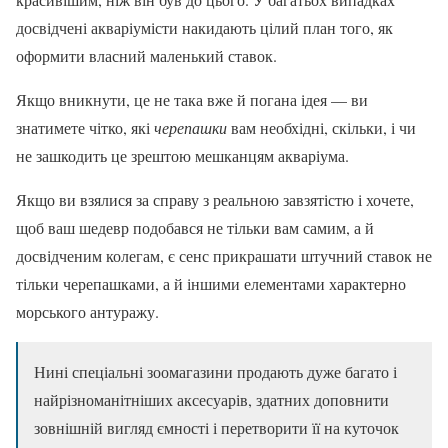
досвідчені акваріумісти накидають цілий план того, як
оформити власний маленький ставок.
Якщо вникнути, це не така вже й погана ідея — ви
знатимете чітко, які
черепашки
вам необхідні, скільки, і чи
не зашкодить це зрештою мешканцям акваріума.
Якщо ви взялися за справу з реальною завзятістю і хочете,
щоб ваш шедевр подобався не тільки вам самим, а й
досвідченим колегам, є сенс прикрашати штучний ставок не
тільки черепашками, а й іншими елементами характерно
морського антуражу.
Нині спеціальні зоомагазини продають дуже багато і
найрізноманітніших аксесуарів, здатних доповнити
зовнішній вигляд ємності і перетворити її на куточок